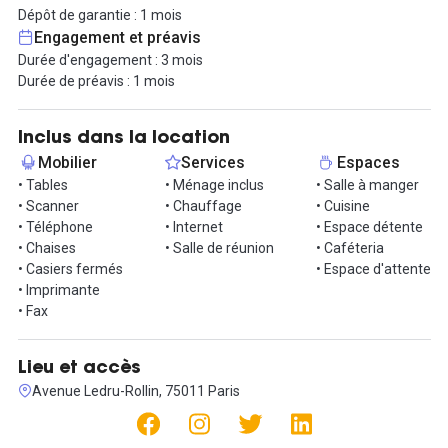
Dépôt de garantie : 1 mois
Découvrez un environnement chaleureux et soigneusement
Engagement et préavis
décoré, idéal pour accueillir vos clients en toute convivialité. Cet
Durée d'engagement : 3 mois
espace convient parfaitement aux travailleurs indépendants ainsi
Durée de préavis : 1 mois
qu'aux petites équipes dynamiques.
Flexibilité sur-mesure : vous avez le choix de louer de 1 à 5 jours
Inclus dans la location
par semaine ou de manière mensuelle. De plus, une option de
Mobilier
Services
Espaces
privatisation de la surface totale de 60 m² est envisageable pour
• Tables
• Ménage inclus
• Salle à manger
vos ateliers ou événements spéciaux.
• Scanner
• Chauffage
• Cuisine
• Téléphone
• Internet
• Espace détente
Ne manquez pas cette opportunité exceptionnelle ! Venez visiter,
• Chaises
• Salle de réunion
• Caféteria
vous serez inévitablement séduits.
• Casiers fermés
• Espace d'attente
• Imprimante
Contactez-nous dès aujourd'hui pour organiser une visite et saisir
• Fax
cette opportunité unique !
Lieu et accès
Avenue Ledru-Rollin, 75011 Paris