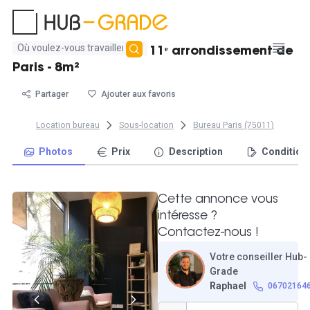
Aucun
Bureau fermé à louer, 11ᵉ arrondissement de
résultat
Paris - 8m²
trouvé
Partager
Ajouter aux favoris
Location bureau
Sous-location
Bureau Paris (75011)
Photos
Prix
Description
Condition
Cette annonce vous
intéresse ?
Contactez-nous !
Votre conseiller Hub-
Grade
Raphael
06702164