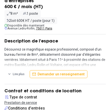
d'entreprises
600 € / mois (HT)
8 m²
1 poste
Soit 600€ HT / poste (pour 1)
Disponible dès maintenant
Avenue Ledru-Rollin,
75011 Paris
Description de l'espace
Découvrez ce magnifique espace professionnel, composé d'un
bureau fermé de 8m², délicatement cloisonné par d'élégantes
verrières. Idéalement situé à Paris 11ᵉ à proximité des stations de
métro Bastille, Ledru Rollin et Voltaire, cet espace offre une
flexibilité optimale pour votre entreprise.
Demander un renseignement
Lire plus
Vous aurez également accès à l'openspace polyvalent, parfait
pour vos réunions ou sessions de travail collaboratives.
Cet espace dispose d'une cuisine aménagée, de sanitaires et d'un
Contrat et conditions de location
équipement complet incluant machine à café, micro-ondes, frigo,
Type de contrat
imprimante, scanner et copieur. Tout est pensé pour faciliter
Prestation de service
votre quotidien professionnel.
Conditions d'entrées