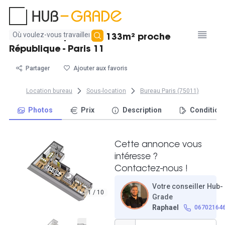
Aucun
Bureau indépendant 133m² proche
résultat
République - Paris 11
trouvé
Partager
Ajouter aux favoris
Location bureau
Sous-location
Bureau Paris (75011)
Photos
Prix
Description
Condition
Cette annonce vous
intéresse ?
Contactez-nous !
Votre conseiller Hub-
1 / 10
Grade
Raphael
06702164