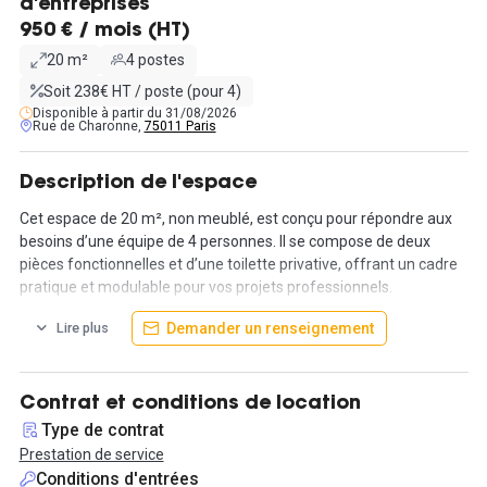
d'entreprises
950 € / mois (HT)
20 m²
4 postes
Soit 238€ HT / poste (pour 4)
Disponible à partir du 31/08/2026
Rue de Charonne,
75011 Paris
Description de l'espace
Cet espace de 20 m², non meublé, est conçu pour répondre aux
besoins d’une équipe de 4 personnes. Il se compose de deux
pièces fonctionnelles et d’une toilette privative, offrant un cadre
pratique et modulable pour vos projets professionnels.
Demander un renseignement
Lire plus
Situé à seulement 5 minutes à pied du métro 8 et 9, dans un
quartier agréable et parfaitement desservi, cet emplacement
garantit une accessibilité optimale pour vos collaborateurs et
partenaires.
Contrat et conditions de location
Type de contrat
Le contrat proposé est une prestation de services, avec une
Prestation de service
durée d’engagement de 12 mois et un préavis de 3 mois. Cet
Conditions d'entrées