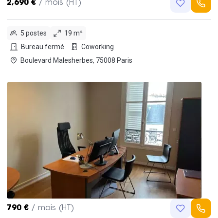
2,690 €
/ mois (HT)
5 postes
19 m²
Bureau fermé
Coworking
Boulevard Malesherbes, 75008 Paris
790 €
/ mois (HT)