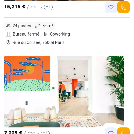
15,215 €
/ mois (HT)
24 postes
75 m²
Bureau fermé
Coworking
Rue du Colisée, 75008 Paris
7,225 €
/ mois (HT)