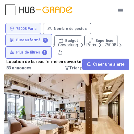
75008 Paris
Nombre de postes
Bureau fermé
1
Superficie
Budget
Louer un bureau
Coworking
Paris
75008
Plus de filtres
1
Location de bureau fermé en coworking - 75008 Paris
Créer une alerte
83 annonces
Trier par : Recommandations