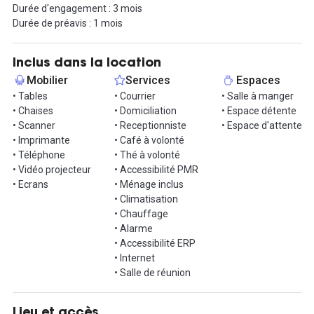
Durée d'engagement : 3 mois
Durée de préavis : 1 mois
Les locaux sont accessible via les stations de métro George V,
Franklin D. Roosevelt et Charles de Gaulle.
Inclus dans la location
Contactez nous pour visiter !
Mobilier
Services
Espaces
• Tables
• Courrier
• Salle à manger
• Chaises
• Domiciliation
• Espace détente
• Scanner
• Receptionniste
• Espace d'attente
• Imprimante
• Café à volonté
• Téléphone
• Thé à volonté
• Vidéo projecteur
• Accessibilité PMR
• Ecrans
• Ménage inclus
• Climatisation
• Chauffage
• Alarme
• Accessibilité ERP
• Internet
• Salle de réunion
Lieu et accès