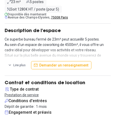
23 m²
5 postes
Soit 1280€ HT / poste (pour 5)
Disponible dès maintenant
Avenue des Champs-Elysées,
75008 Paris
Description de l'espace
Ce superbe bureau fermé de 23m² peut accueillir 5 postes.
Au sein d'un espace de coworking de 4500m², il vous offre un
cadre idéal pour développer vos activités et votre réseau.
Situé sur la plus belle avenue du monde vous y trouverez de
nopmbreux commerces et lieux de restauration.
Demander un renseignement
Lire plus
De nombreuses prestations sont comprises:
- salles de réunion (et salles de conférence)
- service de réception
- phone boxes
Contrat et conditions de location
- espace détente
Type de contrat
- imprimantes / scanners / photocopieuses
Prestation de service
- téléphone
Conditions d'entrées
- accessibilité PMR
Dépôt de garantie : 1 mois
- café / thé à volonté
Engagement et préavis
- WiFi (haut débit via fibre)