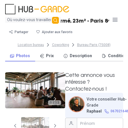
Aucun
Vaste Bureau fermé, 23m² - Paris 8ᵉ
résultat
trouvé
Partager
Ajouter aux favoris
Location bureau
Coworking
Bureau Paris (75008)
Photos
Prix
Description
Condition
Cette annonce vous
intéresse ?
Contactez-nous !
Votre conseiller Hub-
1 / 13
Grade
Raphael
06702164