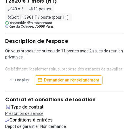
12520 € / mois (HT)
40 m²
11 postes
Soit 1139€ HT / poste (pour 11)
Disponible dès maintenant
Rue du Colisée,
75008 Paris
Description de l'espace
On vous propose ce bureau de 11 postes avec 2 salles de réunion
privatives.
Ce bâtiment, idéalement situé, propose des espaces de travail et
bureaux répartis sur plusieurs étages afin de répondre à tous vos
Demander un renseignement
Lire plus
besoins présents et futurs. Les espaces sont conçus dans le but
de favoriser la productivité, que vous soyez seul ou entouré d'une
équipe de 100 personnes. De plus, les tarifs sans engagement
vous accordent la flexibilité qui vous convient. Profitez également
Contrat et conditions de location
d'une tarification tout compris pour vous faciliter la vie.
Type de contrat
Prestation de service
Contactez nous pour plus d'informations !
Conditions d'entrées
Dépôt de garantie : Non demandé