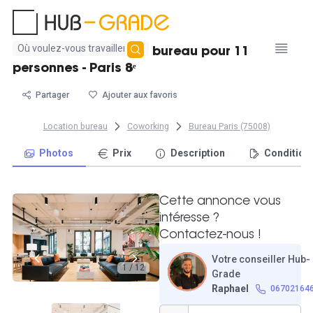
Aucun
Location d'un bureau bureau pour 11
résultat
personnes - Paris 8ᵉ
trouvé
Partager
Ajouter aux favoris
Location bureau
Coworking
Bureau Paris (75008)
Photos
Prix
Description
Condition
Cette annonce vous
intéresse ?
Contactez-nous !
Votre conseiller Hub-
1 / 12
Grade
Raphael
06702164