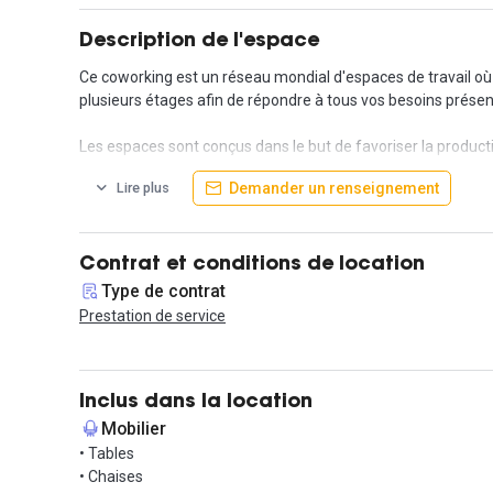
Description de l'espace
Ce coworking est un réseau mondial d'espaces de travail où 
plusieurs étages afin de répondre à tous vos besoins présent
Les espaces sont conçus dans le but de favoriser la produc
flexibilité qui vous convient.
Demander un renseignement
Lire plus
Profitez également d'une tarification tout compris pour vous f
Contactez votre agent immobilier pour avoir plus d'informat
Contrat et conditions de location
Type de contrat
Prestation de service
Inclus dans la location
Mobilier
• Tables
• Chaises