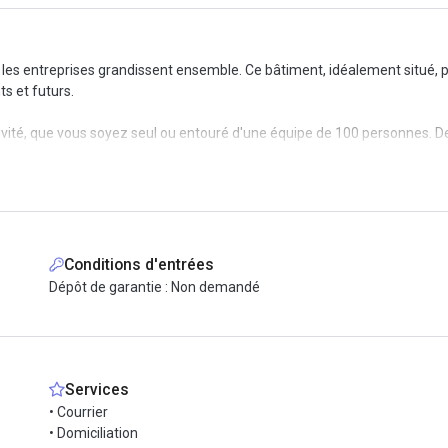
les entreprises grandissent ensemble. Ce bâtiment, idéalement situé, p
s et futurs.
tivité, que vous soyez seul ou entouré d'une équipe de 100 personnes. D
aciliter la vie !
ions.
Conditions d'entrées
Dépôt de garantie : Non demandé
Services
• Courrier
• Domiciliation