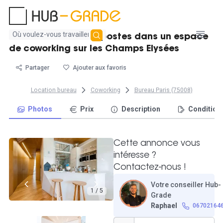
Aucun
Bureau Privatif de 5 postes dans un espace
résultat
de coworking sur les Champs Elysées
trouvé
Partager
Ajouter aux favoris
Location bureau
Coworking
Bureau Paris (75008)
Photos
Prix
Description
Condition
Cette annonce vous
intéresse ?
Contactez-nous !
Votre conseiller Hub-
1 / 5
Grade
Raphael
06702164