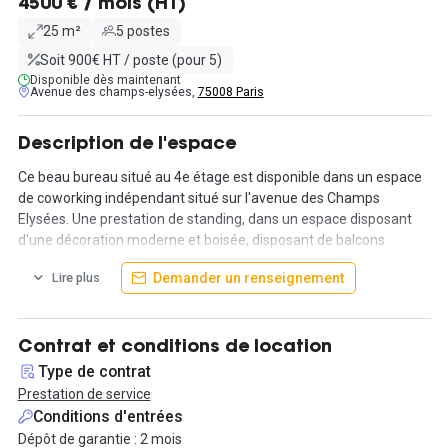
4500 € / mois (HT)
25 m²
5 postes
Soit 900€ HT / poste (pour 5)
Disponible dès maintenant
Avenue des champs-elysées,
75008 Paris
Description de l'espace
Ce beau bureau situé au 4e étage est disponible dans un espace
de coworking indépendant situé sur l'avenue des Champs
Elysées. Une prestation de standing, dans un espace disposant
d'une décoration moderne et boisée, disposant de balcons
donnant sur la plus belle avenue du monde : un cadre de travail
Demander un renseignement
Lire plus
absolument parfait ! Chaque poste de travail est composé d'un
bureau, d'une chaise bien confortable, d'un caisson de
rangement, de 3 prises électriques et une prise réseau. La
connexion wifi est aussi disponible pour vos visiteurs.
Contrat et conditions de location
Type de contrat
Ce lumineux bureau pourra accueillir 5 collaborateurs, vous
Prestation de service
apprécierez la terrasse privatif au bureau.
Conditions d'entrées
Dépôt de garantie : 2 mois