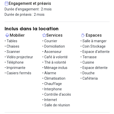
L'espace, à taille humaine, offre un service familial et chaleureux
Engagement et préavis
à ses coworkers. Les services de domiciliation et de gestion du
Durée d'engagement : 2 mois
courrier sont inclus dans la prestation. La prestation comprend
Durée de préavis : 2 mois
également l'accès à internet (fibre optique), l'accès à 4 salles de
réunions équipées, une agréable salle de repos, une salle d'eau
(avec douche) et l'utilisation d'un copieur / imprimante / scanner
Inclus dans la location
professionnel.
Mobilier
Services
Espaces
Toutes les charges locatives sont comprises : électricité,
• Tables
• Courrier
• Salle à manger
chauffage, ménage.
• Chaises
• Domiciliation
• Coin Stockage
• Scanner
• Ascenseur
• Espace d'attente
Le coworking dispose d'une cuisine équipée, ou vous pourrez
• Vidéo projecteur
• Café à volonté
• Terrasse
savourer les thés bios, café, eau, fruits frais et homemade
• Téléphone
• Thé à volonté
• Cuisine
cookies à disposition !
• Imprimante
• Ménage inclus
• Espace détente
• Casiers fermés
• Alarme
• Douche
Nous proposons un engagement minimum de 2 mois pour les
• Climatisation
• Caféteria
bureaux privatifs.
• Chauffage
Contrat flexible avec 2 mois de préavis et 1 mois de dépôt de
• Interphone
garantie.
• Contrôle d'accès
• Internet
Informations complémentaires sur cet espace de
• Salle de réunion
travail