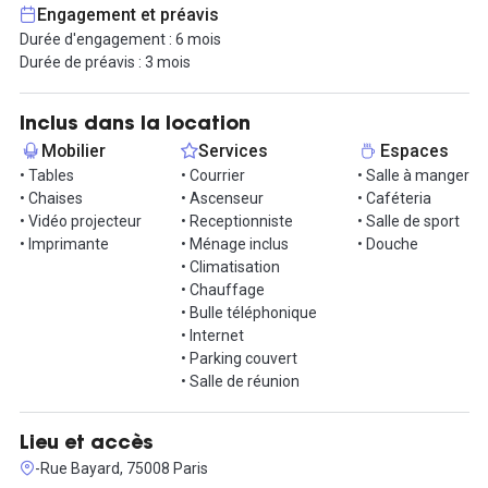
réunion sont équipées pour faciliter vos rencontres
Engagement et préavis
professionnelles, tandis que les patios végétalisés offrent des
Durée d'engagement : 6 mois
espaces de détente inspirants. Enfin, rechargez vos batteries
Durée de préavis : 3 mois
dans l'espace de restauration et restez en forme grâce à la salle
de sport à disposition sur place.
Inclus dans la location
Cependant, l'atout le plus remarquable est sans aucun doute le
Mobilier
Services
Espaces
rooftop, offrant une vue panoramique exceptionnelle sur la ville.
• Tables
• Courrier
• Salle à manger
Organisez des événements spéciaux dans un cadre unique et
• Chaises
• Ascenseur
• Caféteria
profitez de cette vue à couper le souffle !
• Vidéo projecteur
• Receptionniste
• Salle de sport
• Imprimante
• Ménage inclus
• Douche
Nous vous proposons un bureau spacieux pouvant accueillir
• Climatisation
jusqu'à 15 postes de travail. Avec ses 52 m², cet espace est idéal
• Chauffage
pour votre équipe. Le tarif mensuel pour ce bureau fermé est de
• Bulle téléphonique
14 775 € HT.
• Internet
• Parking couvert
Idéalement situé dans le quartier du 8ᵉ arrondissement de Paris, il
• Salle de réunion
offre une excellente connectivité.
Vous souhaitez visiter ce bureau ? Contactez-nous vite !
Lieu et accès
-Rue Bayard, 75008 Paris