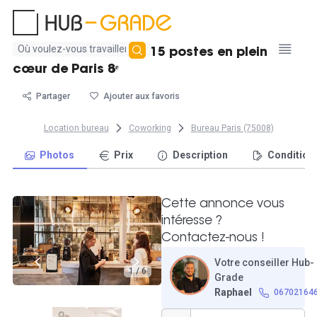
Aucun
Joli bureau fermé de 15 postes en plein
résultat
cœur de Paris 8ᵉ
trouvé
Partager
Ajouter aux favoris
Location bureau
Coworking
Bureau Paris (75008)
Photos
Prix
Description
Condition
Cette annonce vous
intéresse ?
Contactez-nous !
Votre conseiller Hub-
1 / 6
Grade
Raphael
06702164