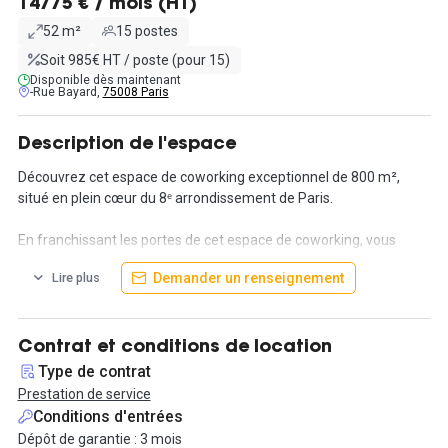
14775 € / mois (HT)
52 m²
15 postes
Soit 985€ HT / poste (pour 15)
Disponible dès maintenant
-Rue Bayard,
75008 Paris
Description de l'espace
Découvrez cet espace de coworking exceptionnel de 800 m²,
situé en plein cœur du 8ᵉ arrondissement de Paris.
En franchissant les portes de cet espace de coworking, vous
serez immédiatement séduit par l'environnement
Demander un renseignement
Lire plus
soigneusement conçu. Chaque détail a été réfléchi pour créer un
cadre de travail personnalisé, unique et sécurisé pour tous les
résidents. Que vous recherchiez des bureaux privés spacieux ou
des espaces communs lumineux, vous trouverez tout ce dont
Contrat et conditions de location
vous avez besoin dans cet espace.
Type de contrat
Prestation de service
Profitez d'une gamme complète d'installations et d'avantages
Conditions d'entrées
pour répondre à tous vos besoins professionnels. Les salles de
Dépôt de garantie : 3 mois