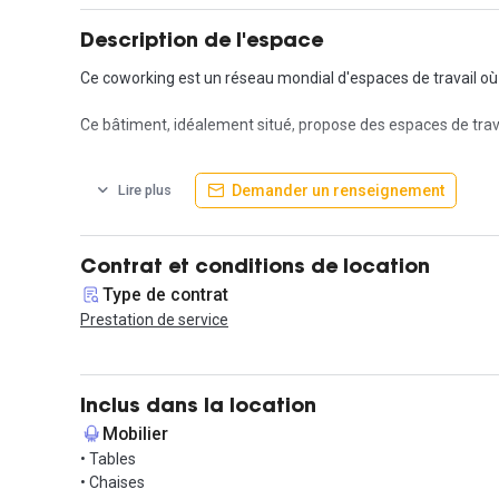
Description de l'espace
Ce coworking est un réseau mondial d'espaces de travail où
Ce bâtiment, idéalement situé, propose des espaces de travai
Ces espaces sont conçus dans le but de favoriser la produc
Demander un renseignement
Lire plus
flexibilité qui vous convient.
Profitez également d'une tarification tout compris pour vous f
Contrat et conditions de location
Type de contrat
Prestation de service
Inclus dans la location
Mobilier
• Tables
• Chaises