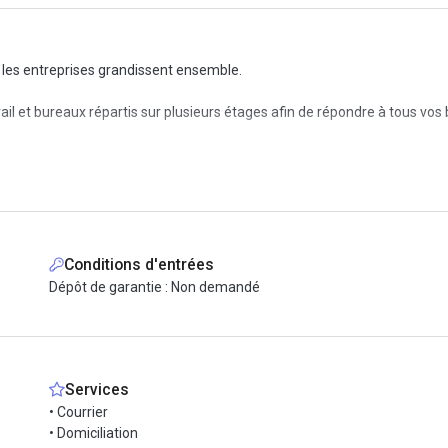
 les entreprises grandissent ensemble.
l et bureaux répartis sur plusieurs étages afin de répondre à tous vos 
tivité, que vous soyez seul ou entouré d'une équipe de 100 personnes. 
aciliter la vie.
Conditions d'entrées
Dépôt de garantie : Non demandé
Services
• Courrier
• Domiciliation