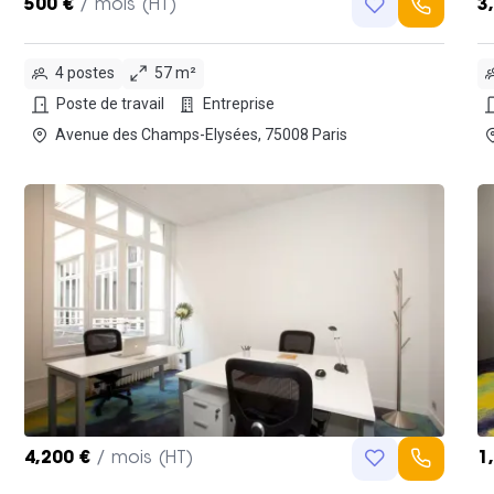
500 €
/ mois (HT)
3
4 postes
57 m²
Poste de travail
Entreprise
Avenue des Champs-Elysées, 75008 Paris
4,200 €
/ mois (HT)
1