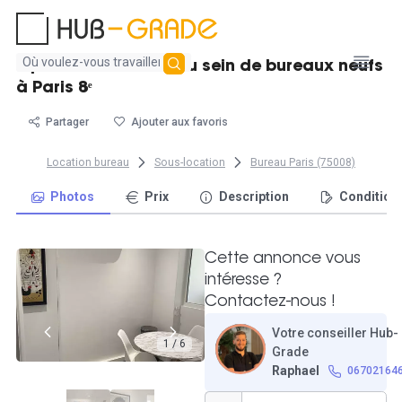
Aucun
4 postes de travail au sein de bureaux neufs
résultat
à Paris 8ᵉ
trouvé
Partager
Ajouter aux favoris
Location bureau
Sous-location
Bureau Paris (75008)
Photos
Prix
Description
Condition
Cette annonce vous
intéresse ?
Contactez-nous !
Votre conseiller Hub-
1 / 6
Grade
Raphael
06702164