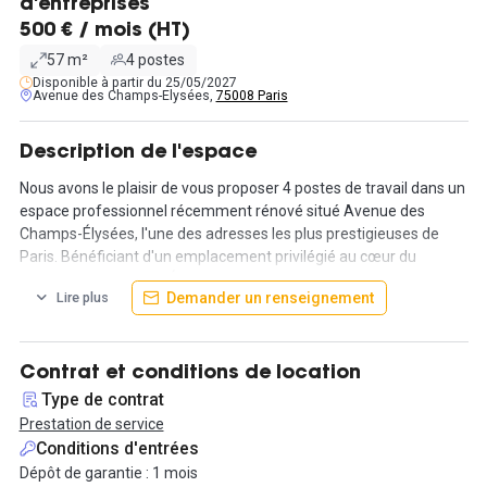
d'entreprises
500 € / mois (HT)
57 m²
4 postes
Disponible à partir du 25/05/2027
Avenue des Champs-Elysées,
75008 Paris
Description de l'espace
Nous avons le plaisir de vous proposer 4 postes de travail dans un
espace professionnel récemment rénové situé Avenue des
Champs-Élysées, l'une des adresses les plus prestigieuses de
Paris. Bénéficiant d'un emplacement privilégié au cœur du
quartier des Champs-Élysées, cet espace de 57m² offre un
Demander un renseignement
Lire plus
environnement de travail exceptionnellement confortable et
moderne.
Les bureaux ont été entièrement rénovés et sont dotés d'un
Contrat et conditions de location
mobilier neuf, chaque poste est équipé d'un standing desk
Type de contrat
électrique à mémoire et de fauteuils ergonomiques pour
Prestation de service
favoriser votre productivité et votre bien-être. Les bureaux sont
Conditions d'entrées
équipés de connexions Wi-Fi et de prises RJ45 pour garantir une
Dépôt de garantie : 1 mois
connectivité optimale.