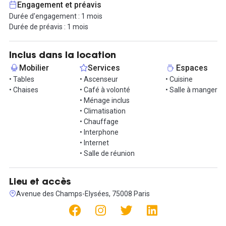
Engagement et préavis
Une salle de réunion est mise à votre disposition ainsi qu'une
Durée d'engagement : 1 mois
kitchenette équipée.
Durée de préavis : 1 mois
Le quartier des Champs-Élysées est l'un des quartiers les plus
emblématiques et animés de Paris. Vous bénéficierez d'un
Inclus dans la location
environnement dynamique et inspirant pour votre travail
Mobilier
Services
Espaces
quotidien.
• Tables
• Ascenseur
• Cuisine
• Chaises
• Café à volonté
• Salle à manger
Pour vous rendre à cet espace en transport en commun, vous
• Ménage inclus
aurez plusieurs options : les stations Franklin D. Roosevelt (lignes
• Climatisation
1 et 9) et George V (ligne 1) sont situées à proximité immédiate,
• Chauffage
facilitant vos déplacements dans toute la ville, plusieurs lignes de
• Interphone
bus desservent la zone, ou encore des stations de vélo en libre-
• Internet
service sont également présentes à proximité.
• Salle de réunion
Le forfait mensuel pour chaque postes de travail s'élève à
550€/mois, incluant toutes les charges telles que l'électricité,
l'internet, le ménage et le café.
Lieu et accès
Avenue des Champs-Elysées, 75008 Paris
Ne manquez pas cette occasion unique de travailler dans un
environnement professionnel de haute qualité au cœur des
Champs-Élysées. Pour organiser une visite ou obtenir plus