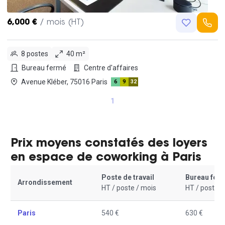
6,000 €
/ mois (HT)
8 postes
40 m²
Bureau fermé
Centre d'affaires
Avenue Kléber, 75016 Paris
6
9
32
1
Prix moyens constatés des loyers
en espace de coworking à Paris
Poste de travail
Bureau fer
Arrondissement
HT / poste / mois
HT / poste /
Paris
540 €
630 €