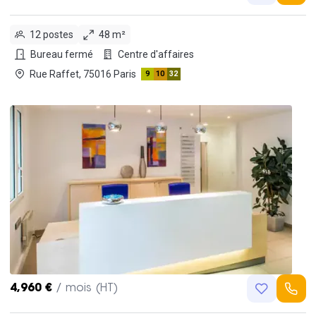
12 postes
48 m²
Bureau fermé
Centre d'affaires
Rue Raffet, 75016 Paris
9
10
32
4,960 €
/ mois (HT)