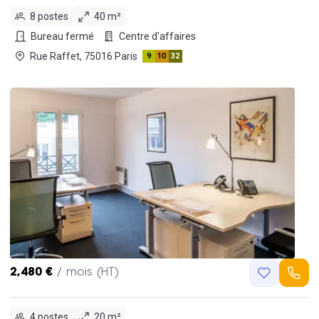
8 postes
40 m²
Bureau fermé
Centre d'affaires
Rue Raffet, 75016 Paris
9
10
32
2,480 €
/ mois (HT)
4 postes
20 m²