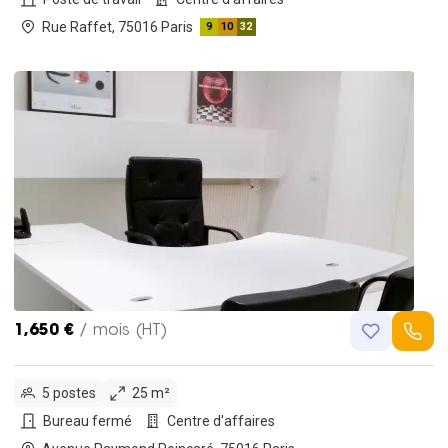
Rue Raffet, 75016 Paris
9
10
32
1,650 €
/ mois (HT)
5 postes
25 m²
Bureau fermé
Centre d'affaires