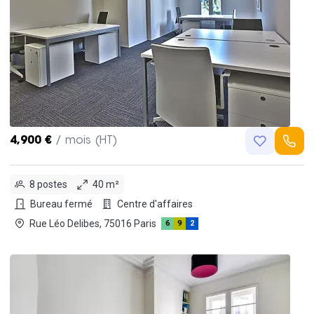
4,900 €
/ mois (HT)
8 postes
40 m²
Bureau fermé
Centre d'affaires
Rue Léo Delibes, 75016 Paris
6
9
2