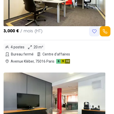
3,000 €
/ mois (HT)
4 postes
20 m²
Bureau fermé
Centre d'affaires
Avenue Kléber, 75016 Paris
6
9
32