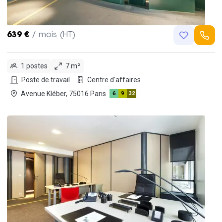
639 €
/ mois (HT)
1 postes
7 m²
Poste de travail
Centre d'affaires
Avenue Kléber, 75016 Paris
6
9
32