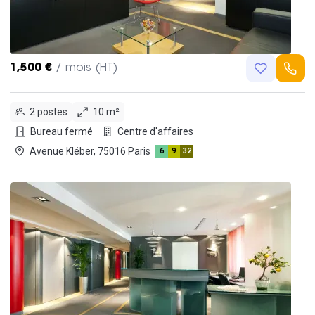
1,500 €
/ mois (HT)
2 postes
10 m²
Bureau fermé
Centre d'affaires
Avenue Kléber, 75016 Paris
6
9
32