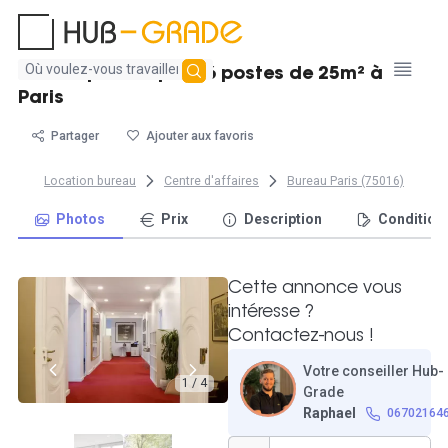
Aucun
Bureau privatif pour 6 postes de 25m² à
résultat
Paris
trouvé
Partager
Ajouter aux favoris
Location bureau
Centre d'affaires
Bureau Paris (75016)
Photos
Prix
Description
Condition
Cette annonce vous
intéresse ?
Contactez-nous !
Votre conseiller Hub-
1 / 4
Grade
Raphael
06702164