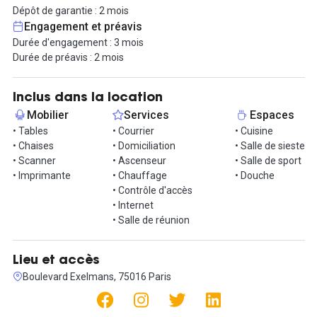
sérénité jusqu'à 6 collaborateurs.
Dépôt de garantie : 2 mois
Engagement et préavis
Adaptez-vous avec aisance grâce à notre contrat de prestations
Durée d'engagement : 3 mois
de services, vous offrant une flexibilité unique. En effet, une
Durée de préavis : 2 mois
durée minimale de 3 mois, prolongeable ensuite mois après mois
par une reconduction tacite, vous garantit votre liberté
professionnelle.
Inclus dans la location
Mobilier
Services
Espaces
Votre espace de travail se transforme en un véritable laboratoire
• Tables
• Courrier
• Cuisine
de réussite, où chaque prestation est une pierre angulaire de
• Chaises
• Domiciliation
• Salle de sieste
votre épanouissement. Laissez les tracas des charges courantes
• Scanner
• Ascenseur
• Salle de sport
entre nos mains expertes, tandis que notre système de
• Imprimante
• Chauffage
• Douche
chauffage et d'électricité crée un climat de confort permanent.
• Contrôle d'accès
Plongez dans l'univers ultra-connecté de la fibre optique
• Internet
professionnelle, libérant un potentiel Internet à très haut débit.
• Salle de réunion
Accédez avec aisance à 4 salles de réunion privilégiées et
explorez un coin cuisine tout équipé, doté d'un micro-ondes, d'un
réfrigérateur, d'une machine Nespresso et d'une fontaine à eau,
Lieu et accès
créant ainsi un espace propice à la préparation de repas
Boulevard Exelmans, 75016 Paris
gourmands.
Mais ce n'est pas tout, car l'atout majeur réside dans le sauna,