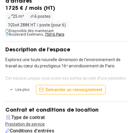
d'affaires
1725 € / mois (HT)
25 m²
6 postes
Soit 288€ HT / poste (pour 6)
Disponible dès maintenant
Boulevard Exelmans,
75016 Paris
Description de l'espace
Explorez une toute nouvelle dimension de l'environnement de
travail au cœur du prestigieux 16ᵉ arrondissement de Paris.
Cet espace unique vous ouvre ses portes au sein d'une pépinière
d'entreprises au charme intemporel. Niché dans un immeuble
Demander un renseignement
Lire plus
Art-Déco aux plafonds majestueusement hauts, ce bureau
séparé est une œuvre d'art en soi.
Chaque recoin a été méticuleusement conçu pour transcender
Contrat et conditions de location
vos attentes en matière d'inspiration et de productivité. Dès
Type de contrat
aujourd'hui, embrassez l'opportunité unique de vous installer
Prestation de service
dans ce bureau privatif de 25 m², conçu pour accueillir en toute
Conditions d'entrées