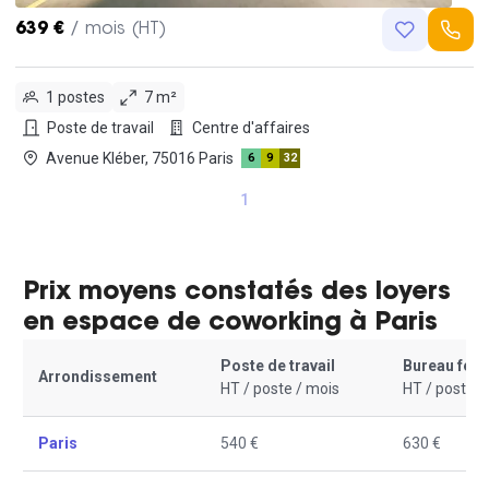
639 €
/ mois (HT)
1 postes
7 m²
Poste de travail
Centre d'affaires
Avenue Kléber, 75016 Paris
6
9
32
1
Prix moyens constatés des loyers
en espace de coworking à Paris
Poste de travail
Bureau fer
Arrondissement
HT / poste / mois
HT / poste /
Paris
540 €
630 €