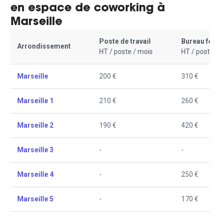
en espace de coworking à
Marseille
Poste de travail
Bureau fer
Arrondissement
HT / poste / mois
HT / poste /
Marseille
200 €
310 €
Marseille 1
210 €
260 €
Marseille 2
190 €
420 €
Marseille 3
-
-
Marseille 4
-
250 €
Marseille 5
-
170 €