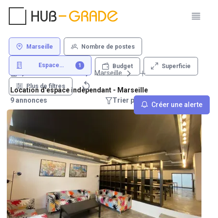
Marseille
Nombre de postes
Espace
1
Superficie
Budget
indépendant
Louer un bureau
Marseille
Plus de filtres
Location d'espace indépendant - Marseille
9 annonces
Trier par : Recommandations
Créer une alerte