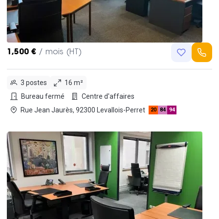
1,500 €
/ mois (HT)
3 postes
16 m²
Bureau fermé
Centre d'affaires
Rue Jean Jaurès, 92300 Levallois-Perret
20
84
94