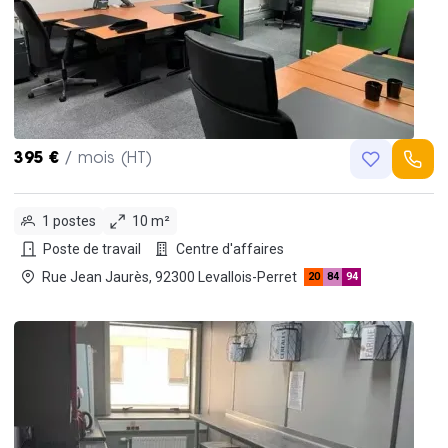
395 €
/ mois (HT)
1 postes
10 m²
Poste de travail
Centre d'affaires
Rue Jean Jaurès, 92300 Levallois-Perret
20
84
94