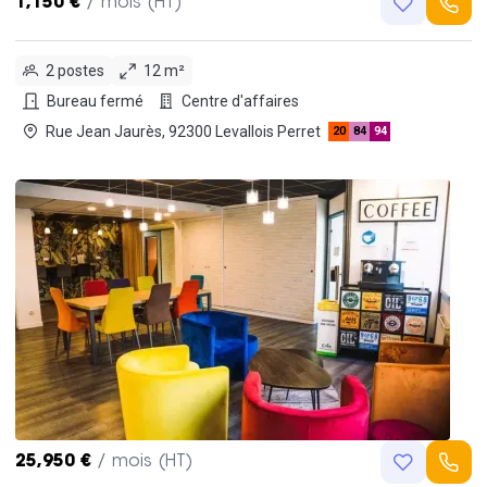
1,150 €
/ mois (HT)
2 postes
12 m²
Bureau fermé
Centre d'affaires
Rue Jean Jaurès, 92300 Levallois Perret
20
84
94
25,950 €
/ mois (HT)