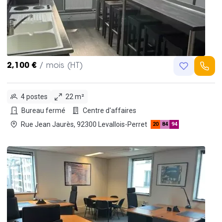
2,100 €
/ mois (HT)
4 postes
22 m²
Bureau fermé
Centre d'affaires
Rue Jean Jaurès, 92300 Levallois-Perret
20
84
94