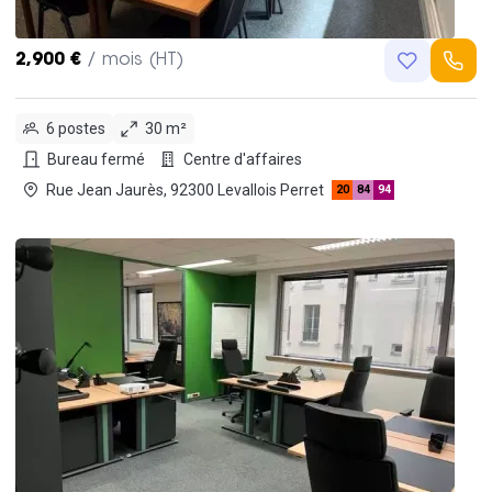
2,900 €
/ mois (HT)
6 postes
30 m²
Bureau fermé
Centre d'affaires
Rue Jean Jaurès, 92300 Levallois Perret
20
84
94