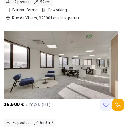
12 postes
52 m²
Bureau fermé
Coworking
Rue de Villiers, 92300 Levallois-perret
38,500 €
/ mois (HT)
70 postes
660 m²