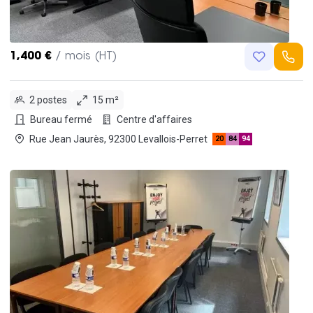
1,400 €
/ mois (HT)
2 postes
15 m²
Bureau fermé
Centre d'affaires
Rue Jean Jaurès, 92300 Levallois-Perret
20
84
94