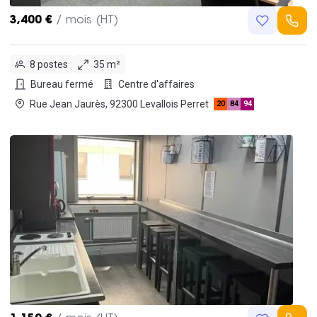
3,400 €
/ mois (HT)
8 postes
35 m²
Bureau fermé
Centre d'affaires
Rue Jean Jaurès, 92300 Levallois Perret
20
84
94