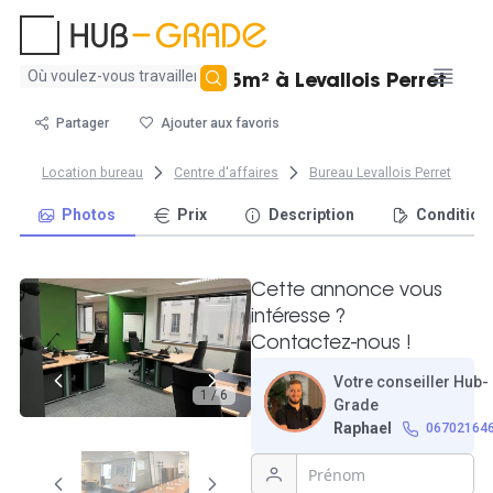
Aucun
Bureau fermé de 35m² à Levallois Perret
résultat
trouvé
Partager
Ajouter aux favoris
Location bureau
Centre d'affaires
Bureau Levallois Perret
Photos
Prix
Description
Condition
Cette annonce vous
intéresse ?
Contactez-nous !
Votre conseiller Hub-
1 / 6
Grade
Raphael
06702164