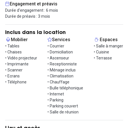
ouverte 24h/24 - 7j/7 pour vos pauses et une phone box. Un patio
Engagement et préavis
vous permettra prendre l'air et de travailler au soleil, un vrai plus
Durée d'engagement : 6 mois
dans un centre d'affaires !
Durée de préavis : 3 mois
Vous souhaitez visiter cet espace ? Contactez votre agent
immobilier Hub-Grade !
Inclus dans la location
Mobilier
Services
Espaces
• Tables
• Courrier
• Salle à manger
• Chaises
• Domiciliation
• Cuisine
• Vidéo projecteur
• Ascenseur
• Terrasse
• Imprimante
• Receptionniste
• Scanner
• Ménage inclus
• Ecrans
• Climatisation
• Téléphone
• Chauffage
• Bulle téléphonique
• Internet
• Parking
• Parking couvert
• Salle de réunion