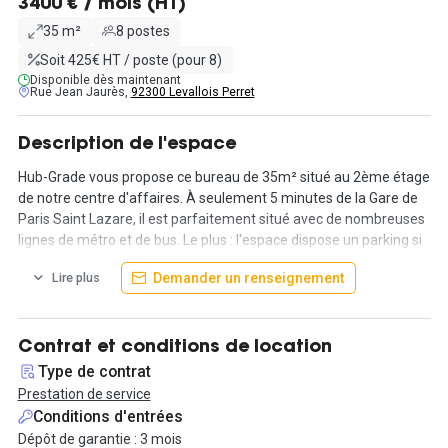
3400 € / mois (HT)
35 m²
8 postes
Soit 425€ HT / poste (pour 8)
Disponible dès maintenant
Rue Jean Jaurès,
92300 Levallois Perret
Description de l'espace
Hub-Grade vous propose ce bureau de 35m² situé au 2ème étage
de notre centre d'affaires. À seulement 5 minutes de la Gare de
Paris Saint Lazare, il est parfaitement situé avec de nombreuses
lignes de métro et de bus. Le plus : l'espace dispose un parking si
vous venez en voiture !
Demander un renseignement
Lire plus
Le bureau est loué entièrement équipé pour un loyer mensuel de
3 400€ HT. Dans ce montant sont compris : les charges locatives,
la taxe immobilière, la maintenance, le ménage, le câblage, le
Contrat et conditions de location
téléphone, la domiciliation, l'accueil, la gestion de votre courrier,
Type de contrat
ainsi que l'accès internet en haut débit.
Prestation de service
Conditions d'entrées
Vous aurez également accès à une salle de réunion, une cuisine
Dépôt de garantie : 3 mois