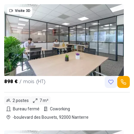
Visite 3D
898 €
/ mois (HT)
2 postes
7 m²
Bureau fermé
Coworking
-boulevard des Bouvets, 92000 Nanterre