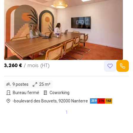
3,260 €
/ mois (HT)
9 postes
25 m²
Bureau fermé
Coworking
-boulevard des Bouvets, 92000 Nanterre
259
276
163
1