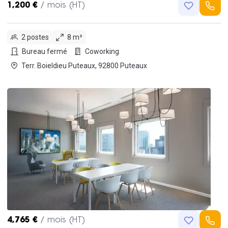
1,200 €
/ mois (HT)
2 postes
8 m²
Bureau fermé
Coworking
Terr. Boieldieu Puteaux, 92800 Puteaux
4,765 €
/ mois (HT)