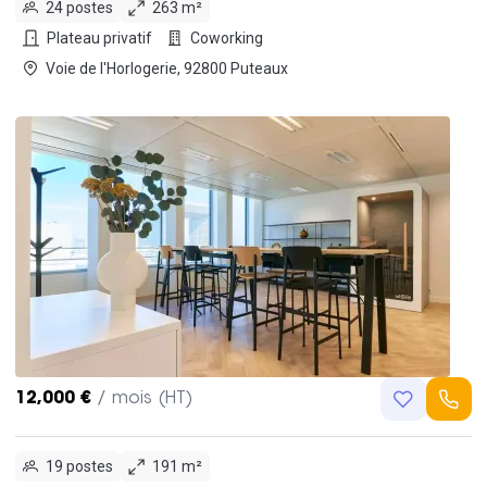
24 postes
263 m²
Plateau privatif
Coworking
Voie de l'Horlogerie, 92800 Puteaux
12,000 €
/ mois (HT)
19 postes
191 m²