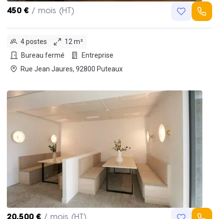
450 €
/ mois (HT)
4 postes
12 m²
Bureau fermé
Entreprise
Rue Jean Jaures, 92800 Puteaux
20,500 €
/ mois (HT)