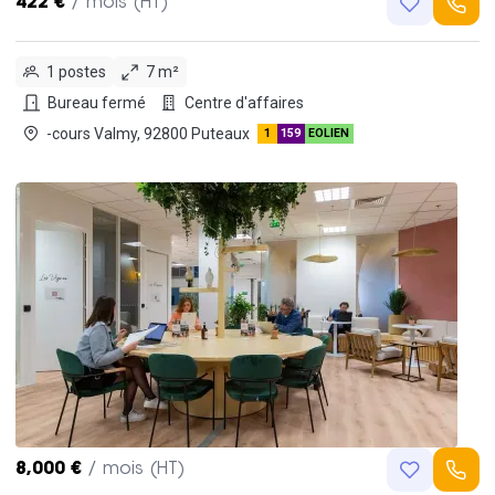
422 €
/ mois (HT)
1 postes
7 m²
Bureau fermé
Centre d'affaires
-cours Valmy, 92800 Puteaux
1
159
EOLIEN
8,000 €
/ mois (HT)