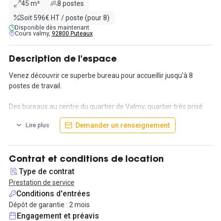
45 m²
8 postes
Soit 596€ HT / poste (pour 8)
Disponible dès maintenant
Cours valmy,
92800 Puteaux
Description de l'espace
Venez découvrir ce superbe bureau pour accueillir jusqu'à 8
postes de travail.
Des bureaux au centre du quartier de Valmy, quartier très prisé
par les grandes enseignes internationales.
Demander un renseignement
Lire plus
Installez-vous dans un espace de très haut standing inspiré par
l'architecture japonaise, avec un salon de thé lounge, et un jardin
japonais au dernier étage.
Contrat et conditions de location
Type de contrat
Disposez de différents espaces conçus pour servir votre
Prestation de service
entreprise :
Conditions d'entrées
Dépôt de garantie : 2 mois
- un accueil dédié, un grand restaurant inter-entreprises, un
Engagement et préavis
espace take-away, un auditorium de 200 places, une salle de