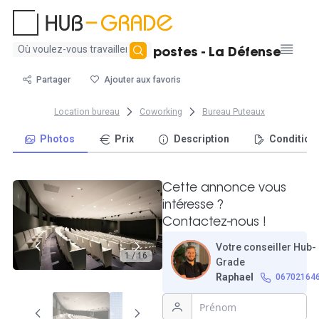
Aucun
Grand bureau - 8 postes - La Défense
résultat
trouvé
Partager
Ajouter aux favoris
Location bureau
Coworking
Bureau Puteaux
Photos
Prix
Description
Condition
Cette annonce vous
intéresse ?
Contactez-nous !
Votre conseiller Hub-
1 / 16
Grade
Raphael
06702164