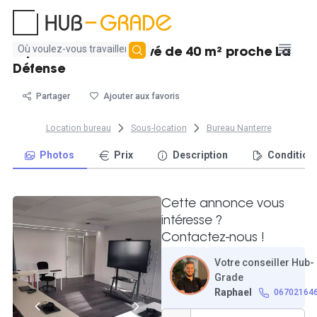
Aucun
Espace de travail privé de 40 m² proche La
résultat
Défense
trouvé
Partager
Ajouter aux favoris
Location bureau
Sous-location
Bureau Nanterre
Photos
Prix
Description
Condition
Cette annonce vous
intéresse ?
Contactez-nous !
Votre conseiller Hub-
Grade
Raphael
06702164