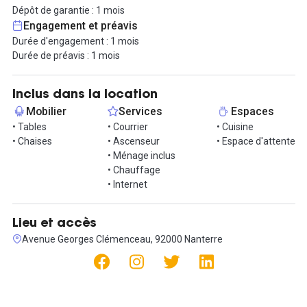
- Cuisine commune pour les pauses
Dépôt de garantie : 1 mois
- Places de parking accessibles, un vrai avantage pour les
Engagement et préavis
collaborateurs véhiculés
Durée d'engagement : 1 mois
Durée de préavis : 1 mois
Le quartier, à quelques minutes de La Défense, reste pourtant
très paisible. On y trouve commerces de proximité, restaurants
rapides, services utiles, ce permet d'être un cadre pratique sans
Inclus dans la location
l’agitation du centre d’affaires.
Mobilier
Services
Espaces
• Tables
• Courrier
• Cuisine
Un bureau fonctionnel, bien équipé, prêt à accueillir une équipe
• Chaises
• Ascenseur
• Espace d'attente
qui cherche efficacité et tranquillité à deux pas du plus grand hub
• Ménage inclus
économique d’Europe.
• Chauffage
• Internet
Contactez-nous pour organiser une visite !
Lieu et accès
Avenue Georges Clémenceau, 92000 Nanterre