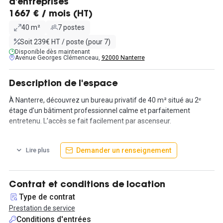
d'entreprises
1667 € / mois (HT)
40 m²
7 postes
Soit 239€ HT / poste (pour 7)
Disponible dès maintenant
Avenue Georges Clémenceau,
92000 Nanterre
Description de l'espace
À Nanterre, découvrez un bureau privatif de 40 m² situé au 2ᵉ
étage d’un bâtiment professionnel calme et parfaitement
entretenu. L’accès se fait facilement par ascenseur.
Le bureau peut accueillir jusqu’à 7 personnes et arrive déjà prêt à
Demander un renseignement
Lire plus
l’emploi. Il peut se transformer en salle de formation : mobilier
fourni, commode, tables individuelles, écran tactile, 8 ordinateurs,
chauffage, électricité et connexion internet. La pièce bénéficie
d’une belle luminosité et d’une surface simple à aménager pour
Contrat et conditions de location
une équipe souhaitant s’installer immédiatement.
Type de contrat
Prestation de service
Des espaces partagés complètent l’offre :
Conditions d'entrées