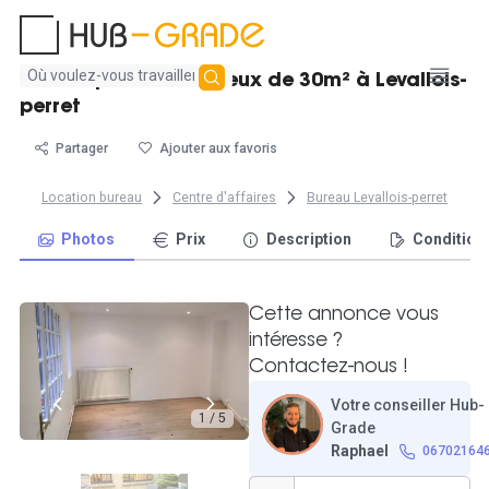
Aucun
Bureau privatif lumineux de 30m² à Levallois-
résultat
perret
trouvé
Partager
Ajouter aux favoris
Location bureau
Centre d'affaires
Bureau Levallois-perret
Photos
Prix
Description
Condition
Cette annonce vous
intéresse ?
Contactez-nous !
Votre conseiller Hub-
1 / 5
Grade
Raphael
06702164