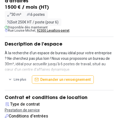
d'affaires
1500 € / mois (HT)
30 m²
6 postes
Soit 250€ HT / poste (pour 6)
Disponible dès maintenant
Rue Louise Michel,
92300 Levallois-perret
Description de l'espace
À la recherche d'un espace de bureau idéal pour votre entreprise
? Ne cherchez pas plus loin ! Nous vous proposons un bureau de
30m², idéal pour accueillir jusqu'à 6 postes de travail, situé au
cœur d'un centre d'affaires dynamique.
Le bureau est disponible en location vide ou entièrement meublé
Demander un renseignement
Lire plus
selon vos besoins, au tarif de 1500€ HT/mois.
Ce lieu de travail offre un accès exclusif à un jardin
privatif/terrasse, idéal pour des moments de détente ou des
Contrat et conditions de location
réunions informelles. En outre, ce centre d'affaires est doté d'un
Type de contrat
accueil chaleureux offrant une gamme de services
Prestation de service
professionnels, tels que la domiciliation commerciale, le
Conditions d'entrées