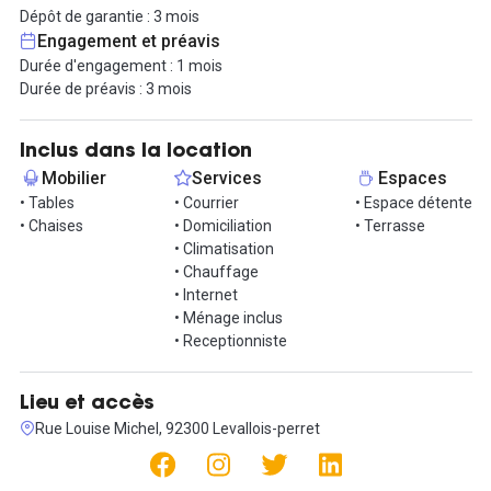
secrétariat, la gestion de la paie et une permanence
Dépôt de garantie : 3 mois
téléphonique.
Engagement et préavis
Durée d'engagement : 1 mois
Situé à Levallois-Perret, notre bureau bénéficie d'une accessibilité
Durée de préavis : 3 mois
optimale en transport en commun. Vous pouvez facilement vous
rendre à l'adresse en empruntant la ligne de métro 3 jusqu'à la
station Louise Michel. De plus, plusieurs lignes de bus desservent
Inclus dans la location
également la région, facilitant les déplacements quotidiens.
Mobilier
Services
Espaces
• Tables
• Courrier
• Espace détente
Le quartier de Levallois-Perret est réputé pour son
• Chaises
• Domiciliation
• Terrasse
environnement dynamique et convivial, offrant une gamme
• Climatisation
variée de restaurants, de boutiques et de commodités à
• Chauffage
proximité. Vous trouverez également une ambiance animée et
• Internet
un mélange d'espaces verts et de zones commerciales, créant un
• Ménage inclus
équilibre parfait entre travail et détente.
• Receptionniste
Contactez-nous dès aujourd'hui pour organiser une visite et
découvrir cet espace de bureau exceptionnel !
Lieu et accès
Rue Louise Michel, 92300 Levallois-perret