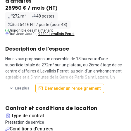
d'affaires
25950 € / mois (HT)
272 m²
48 postes
Soit 541€ HT / poste (pour 48)
Disponible dès maintenant
Rue Jean Jaurès,
92300 Levallois Perret
Description de l'espace
Nous vous proposons un ensemble de 13 bureaux d'une
superficie totale de 272m² sur un plateau, au 2ème étage de ce
centre d’affaires à Levallois Perret, au sein d’un environnement
agréable et à 5 minutes de la Gare de Paris Saint Lazare. Un
parking est présent dans l'espace.
Demander un renseignement
Lire plus
Sont compris dans la location des bureaux les mobiliers suivants
par poste : un bureau, un fauteuil de direction, deux chaises
visiteurs, une armoire et des casiers roulants. Le loyer pour le
Contrat et conditions de location
bureau et les équipements s’élève à 25 950€ HT par mois.
Type de contrat
Prestation de service
La location inclut également les charges locatives et la taxe
Conditions d'entrées