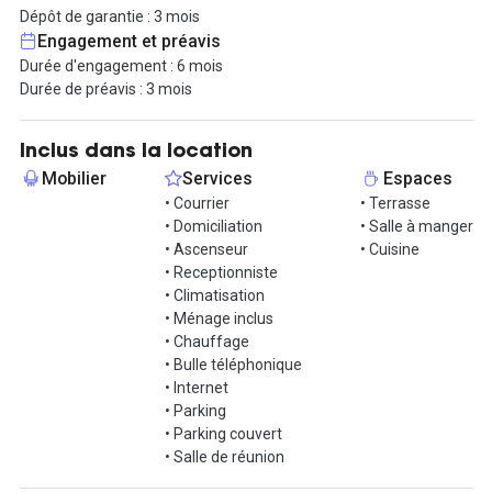
immobilière, la maintenance, le ménage , le câblage, ainsi que le
Dépôt de garantie : 3 mois
téléphone. Mais le loyer intègre aussi la domiciliation fiscale,
Engagement et préavis
l’accueil (téléphonique et physique), la réception, l'envoi du
Durée d'engagement : 6 mois
courrier et l’accès internet en haut débit. Vous aurez aussi accès
Durée de préavis : 3 mois
à une salle de réunion. Un patio ouvert est aussi présent, parfait
pour vos pauses !
Inclus dans la location
Contactez-nous pour visiter !
Mobilier
Services
Espaces
• Courrier
• Terrasse
• Domiciliation
• Salle à manger
• Ascenseur
• Cuisine
• Receptionniste
• Climatisation
• Ménage inclus
• Chauffage
• Bulle téléphonique
• Internet
• Parking
• Parking couvert
• Salle de réunion