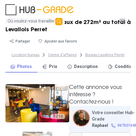
Aucun
Ensemble de 13 bureaux de 272m² au total à
résultat
Levallois Perret
trouvé
Partager
Ajouter aux favoris
Location bureau
Centre d'affaires
Bureau Levallois Perret
Photos
Prix
Description
Condition
Cette annonce vous
intéresse ?
Contactez-nous !
Votre conseiller Hub-
1 / 10
Grade
Raphael
06702164