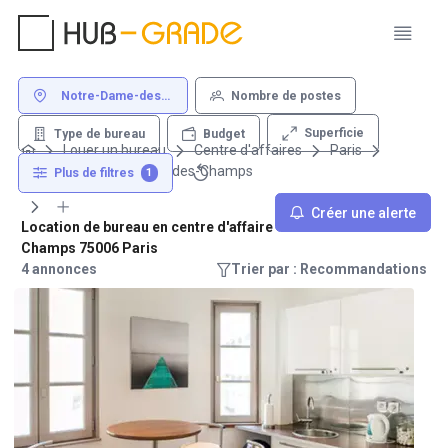
Notre-Dame-des-
Nombre de postes
Champs 75006 Paris
Superficie
Type de bureau
Budget
Louer un bureau
Centre d'affaires
Paris
75006
Notre-Dame-des-Champs
Plus de filtres
1
Créer une alerte
Location de bureau en centre d'affaire - Notre-Dame-des-
Champs 75006 Paris
4 annonces
Trier par : Recommandations