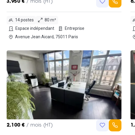
3,950 €
/ mois (HT)
6
14 postes
80 m²
Espace indépendant
Entreprise
Avenue Jean Aicard, 75011 Paris
2,100 €
/ mois (HT)
1