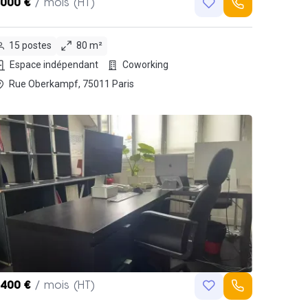
,000 €
/ mois (HT)
15 postes
80 m²
Espace indépendant
Coworking
Rue Oberkampf, 75011 Paris
,400 €
/ mois (HT)