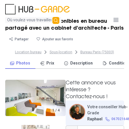
Aucun
Poste de travail disponibles en bureau
résultat
partagé avec un cabinet d'architecte - Paris
trouvé
Partager
Ajouter aux favoris
Location bureau
Sous-location
Bureau Paris (75003)
Photos
Prix
Description
Condition
Cette annonce vous
intéresse ?
Contactez-nous !
Votre conseiller Hub-
1 / 4
Grade
Raphael
06702164