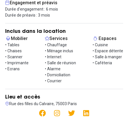
Engagement et préavis
Durée d'engagement : 6 mois
Pour les places de 2 m de long, le tarif est de 700 € charges
Durée de préavis : 3 mois
comprises. Pour le L, le montant est de 1 200 € charges
comprises.
Inclus dans la location
Attention, ces tarifs comprennent la totalité des prestations, y
Mobilier
Services
Espaces
compris le WiFi et la salle de réunion… à l’exception des
• Tables
• Chauffage
• Cuisine
impressions et du téléphone fixe, qui viendraient en sus.
• Chaises
• Ménage inclus
• Espace détente
• Scanner
• Internet
• Salle à manger
Pour toute entreprise qui désirerait occuper ces locaux, il serait
• Imprimante
• Salle de réunion
• Caféteria
préférable que votre activité soit : prestataire de services en
• Ecrans
• Alarme
architecture, bâtiment, construction.
• Domiciliation
• Courrier
Le prix comprend toutes les charges et toutes les taxes.
Cependant, certains services sont en option, à l'image de
l'imprimante, du café ou encore de fournitures de bureau telles
Lieu et accès
que du papier et des enveloppes.
Rue des filles du Calvaire, 75003 Paris
Informations complémentaires sur cet espace de
travail