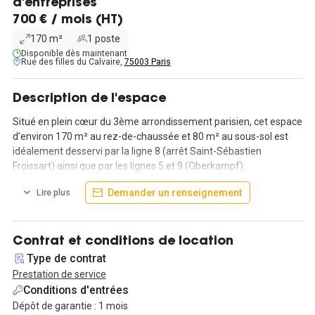
d'entreprises
700 € / mois (HT)
170 m²
1 poste
Disponible dès maintenant
Rue des filles du Calvaire,
75003 Paris
Description de l'espace
Situé en plein cœur du 3ème arrondissement parisien, cet espace
d’environ 170 m² au rez-de-chaussée et 80 m² au sous-sol est
idéalement desservi par la ligne 8 (arrêt Saint-Sébastien
Froissart) ainsi que par les lignes 5 et 9 (Oberkampf).
Demander un renseignement
Lire plus
Ce cabinet d'architecte met à disposition des postes de travail. Au
rez-de-chaussée, vous retrouverez un grand open space ainsi
qu'une salle de réunion, tandis qu'au niveau inférieur, vous aurez
accès à un espace lounge, une cuisine, une matériauthèque ainsi
Contrat et conditions de location
qu'une seconde salle de réunion.
Type de contrat
Prestation de service
Sur la première rangée, il y a 2 places de 2 m de long chacune et
Conditions d'entrées
un L pouvant accueillir 2 personnes. Le tout possède des
Dépôt de garantie : 1 mois
rangements à l’arrière : un rangement par place et 2 pour le L.