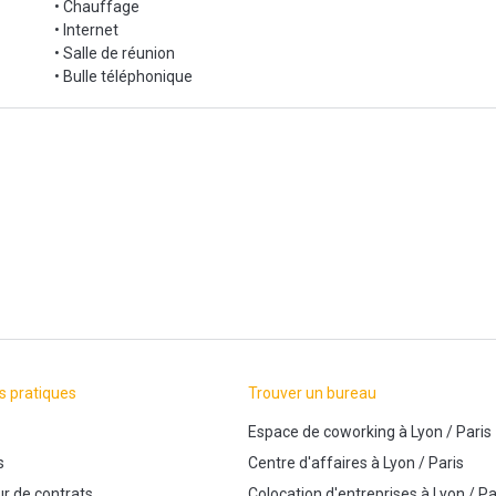
• Chauffage
• Internet
• Salle de réunion
• Bulle téléphonique
s pratiques
Trouver un bureau
Espace de coworking
à
Lyon
/
Paris
s
Centre d'affaires
à
Lyon
/
Paris
r de contrats
Colocation d'entreprises
à
Lyon
/
Pa