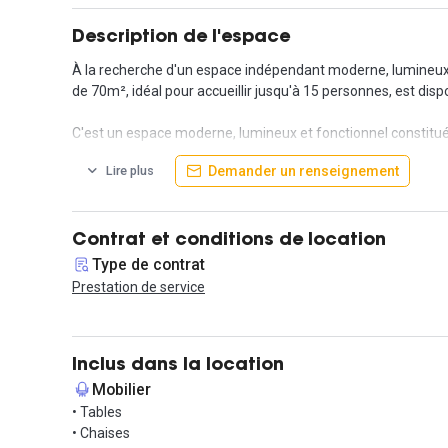
Description de l'espace
À la recherche d'un espace indépendant moderne, lumineux e
de 70m², idéal pour accueillir jusqu'à 15 personnes, est dis
C'est un espace moderne, lumineux et fonctionnel constitué 
coin détente avec cuisine aménagée et donnant sur une cour
Demander un renseignement
Lire plus
Dans le loyer, tout est déjà inclus : le mobilier, la cuisiné 
Facilement accessible, l'espace se situe à proximité des stati
Contrat et conditions de location
connectivité optimale pour rejoindre votre bureau.
Type de contrat
Prestation de service
Le 3ᵉ arrondissement, en plein essor, est réputé pour son a
créativité et les affaires se rencontrent.
Ne manquez pas cette opportunité exceptionnelle ! Contactez
Inclus dans la location
Mobilier
• Tables
• Chaises