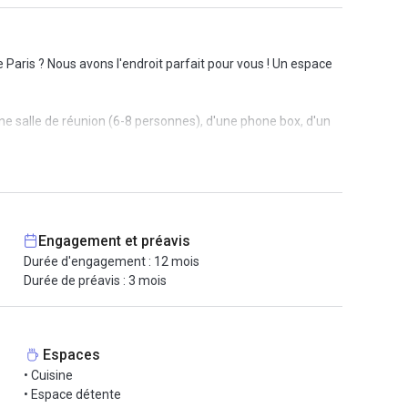
aris ? Nous avons l'endroit parfait pour vous ! Un espace
ne salle de réunion (6-8 personnes), d'une phone box, d'un
s de travail productives.
rvices peuvent être ajoutés sur demande !
s, plusieurs lignes de bus sont disponibles, offrant une
Engagement et préavis
Durée d'engagement : 12 mois
ses espaces verts. Profitez d'un quartier vivant où la
Durée de préavis : 3 mois
otre nouveau lieu de travail inspirant !
Espaces
• Cuisine
• Espace détente