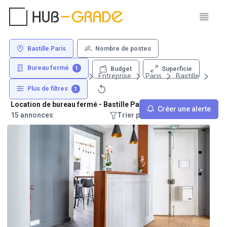
Bastille Paris
Nombre de postes
Bureau fermé
1
Superficie
Budget
Louer un bureau
Entreprise
Paris
Bastille
Plus de filtres
1
Location de bureau fermé - Bastille Paris
Créer une alerte
15 annonces
Trier par : Recommandations