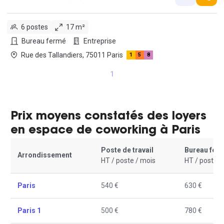
6 postes
17 m²
Bureau fermé
Entreprise
Rue des Tallandiers, 75011 Paris
1
5
8
1
Prix moyens constatés des loyers
en espace de coworking à Paris
Poste de travail
Bureau fer
Arrondissement
HT / poste / mois
HT / poste /
Paris
540 €
630 €
Paris 1
500 €
780 €