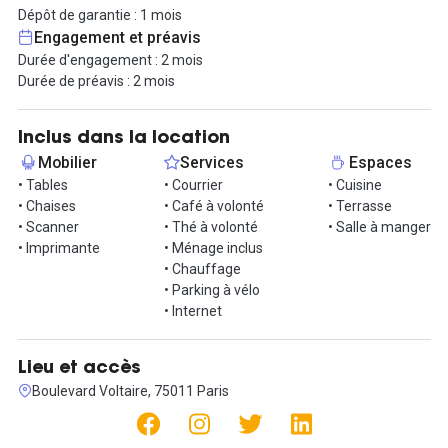
De nombreuses prestations sont déjà incluses dans le loyer de 1
Dépôt de garantie : 1 mois
800€HT/mois : Internet fibre très haut débit, cuisine équipée avec
Engagement et préavis
micro-ondes et réfrigérateur, imprimante-scanner...
Durée d'engagement : 2 mois
Durée de préavis : 2 mois
N'hésitez pas à nous contacter pour organiser une visite et
découvrir cet espace professionnel exceptionnel !
Inclus dans la location
Mobilier
Services
Espaces
• Tables
• Courrier
• Cuisine
• Chaises
• Café à volonté
• Terrasse
• Scanner
• Thé à volonté
• Salle à manger
• Imprimante
• Ménage inclus
• Chauffage
• Parking à vélo
• Internet
Lieu et accès
Boulevard Voltaire, 75011 Paris