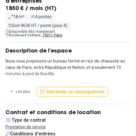
d'entreprises
1850 € / mois (HT)
18 m²
4 postes
Soit 463€ HT / poste (pour 4)
Disponible dès maintenant
Boulevard Voltaire,
75011 Paris
Description de l'espace
Nous vous proposons un bureau fermé en rez-de-chaussée au
cœur de Paris, entre République et Nation, et à seulement 10
minutes à pied de Bastille.
Vous serez idéalement situé, dans une cour tranquille à
Demander un renseignement
Lire plus
seulement 5 mètres du métro Charonne (ligne 9), ce qui offre
une accessibilité exceptionnelle ! Vous serez aussi à proximité de
plusieurs bons restaurants, dont le renommé Septime, et la rue
Paul Bert.
Contrat et conditions de location
Type de contrat
Ce bureau de 18m² est loué totalement aménagé et peut
Prestation de service
accueillir jusqu'à 4 postes de travail (bureau 1 sur le plan)
Conditions d'entrées