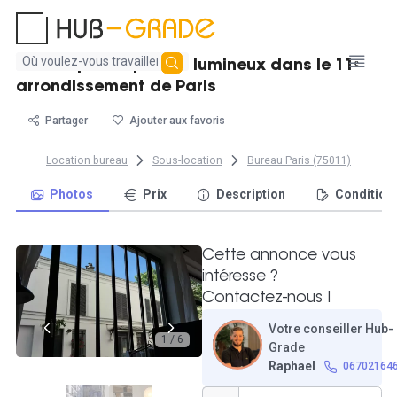
Aucun
Bureau pour 4 postes lumineux dans le 11ᵉ
résultat
arrondissement de Paris
trouvé
Partager
Ajouter aux favoris
Location bureau
Sous-location
Bureau Paris (75011)
Photos
Prix
Description
Condition
Cette annonce vous
intéresse ?
Contactez-nous !
Votre conseiller Hub-
1 / 6
Grade
Raphael
06702164