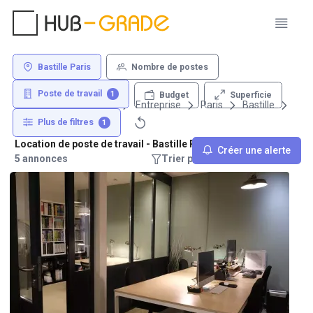
Bastille Paris
Nombre de postes
Poste de travail
1
Superficie
Budget
Louer un bureau
Entreprise
Paris
Bastille
Plus de filtres
1
Location de poste de travail - Bastille Paris
Créer une alerte
5 annonces
Trier par : Recommandations