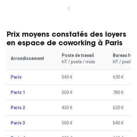
1
Prix moyens constatés des loyers
en espace de coworking à Paris
Poste de travail
Bureau fer
Arrondissement
HT / poste / mois
HT / poste /
Paris
540 €
630 €
Paris 1
500 €
780 €
Paris 2
450 €
620 €
Paris 3
500 €
640 €