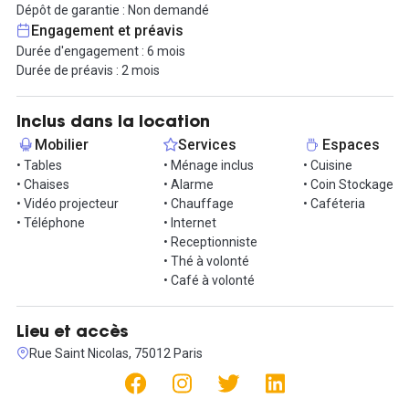
cœur d un quartier vivant de Paris est un bonheur.. On s’y installe
Dépôt de garantie : Non demandé
pour un temps long, ainsi l'équipe se fortifie, les projets mûrissent
Engagement et préavis
et la production est belle.
Durée d'engagement : 6 mois
Durée de préavis : 2 mois
Cet espace collaboratif très accessible (métro, bus, train, RER,
vélo...) dispose d'un poste de travail réservé à la gestionnaire de
l'espace, qui ne l'occupe que de manière occasionnelle. Il est
Inclus dans la location
connecté à une partie événementielle, accessible par une porte. Il
Mobilier
Services
Espaces
convient de noter que les personnes de la partie événementielle
• Tables
• Ménage inclus
• Cuisine
peuvent parfois accéder aux espaces communs de l'espace de
• Chaises
• Alarme
• Coin Stockage
travail.
• Vidéo projecteur
• Chauffage
• Caféteria
• Téléphone
• Internet
- Équipement : accès Wifi sécurisé et illimité, chauffage, mobilier
• Receptionniste
de bureau ergonomique et pratique (tables et chaises,
• Thé à volonté
rangements) à disposer selon votre organisation de travail.
• Café à volonté
- Services annexes : accès sécurisé 24h/24 et 7j/7, une personne
dédiée à l'accueil et à la gestion de questions du quotidien, accès
Lieu et accès
à une cuisine privatisée, tarif préférentiel pour salle de réunion…
Rue Saint Nicolas, 75012 Paris
L'atelier est totalement adapté aux entreprises de services et de
communication attentives aux règles éco éthiques ayant envie de