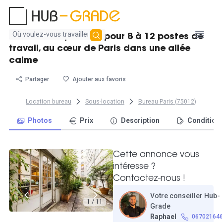
Aucun
100 m² exceptionnel pour 8 à 12 postes de
résultat
travail, au cœur de Paris dans une allée
trouvé
calme
Partager
Ajouter aux favoris
Location bureau
Sous-location
Bureau Paris (75012)
Photos
Prix
Description
Condition
Cette annonce vous
intéresse ?
Contactez-nous !
Votre conseiller Hub-
1 / 11
Grade
Raphael
06702164