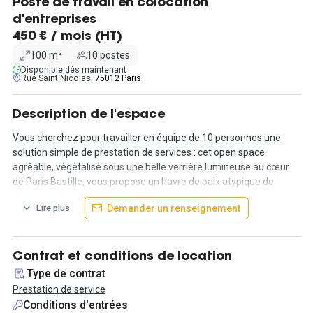
Poste de travail en colocation
d'entreprises
450 € / mois (HT)
100 m²
10 postes
Disponible dès maintenant
Rue Saint Nicolas,
75012 Paris
Description de l'espace
Vous cherchez pour travailler en équipe de 10 personnes une
solution simple de prestation de services : cet open space
agréable, végétalisé sous une belle verrière lumineuse au cœur
de Paris Bastille, vous propose un havre de paix atypique de
qualité. L'open space se loue en totalité, soit 4500€HT dans son
Demander un renseignement
Lire plus
ensemble.
Ouvert il y a 8 ans, dans une adresse d'exception, de belles jeunes
pousses ont démarrées ici et s'agrandissant en sont parties à
Contrat et conditions de location
regret. Dans une atmosphère calme et éco conçu, cet espace est
Type de contrat
propice à la créativité et au développement. Travailler dans cet
Prestation de service
îlot avec mur en briques crues et une immense bibliothèque, au
Conditions d'entrées