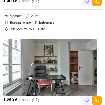
1,400 €
/ mois (HT)
5 postes
21 m²
Bureau fermé
Entreprise
Rue Meslay, 75003 Paris
1,250 €
/ mois (HT)