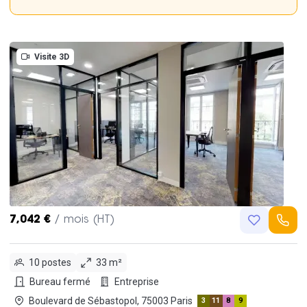
Visite 3D
7,042 €
/ mois (HT)
10 postes
33 m²
Bureau fermé
Entreprise
Boulevard de Sébastopol, 75003 Paris
3
11
8
9