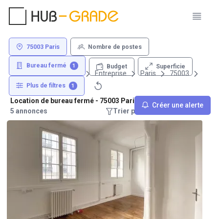
75003 Paris
Nombre de postes
Bureau fermé
1
Superficie
Budget
Louer un bureau
Entreprise
Paris
75003
Plus de filtres
1
Location de bureau fermé - 75003 Paris
Créer une alerte
5 annonces
Trier par : Recommandations