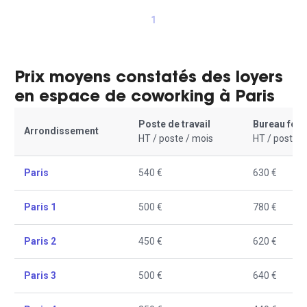
1
Prix moyens constatés des loyers
en espace de coworking à Paris
Poste de travail
Bureau fer
Arrondissement
HT / poste / mois
HT / poste /
Paris
540 €
630 €
Paris 1
500 €
780 €
Paris 2
450 €
620 €
Paris 3
500 €
640 €