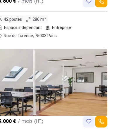
3,600 €
/ mois (HT)
42 postes
286 m²
Espace indépendant
Entreprise
Rue de Turenne, 75003 Paris
5,000 €
/ mois (HT)