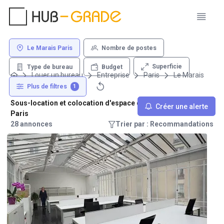
Le Marais Paris
Nombre de postes
Superficie
Type de bureau
Budget
Louer un bureau
Entreprise
Paris
Le Marais
Plus de filtres
1
Sous-location et colocation d'espace de travail - Le Marais
Créer une alerte
Paris
28 annonces
Trier par : Recommandations