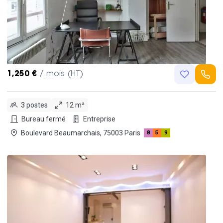
1,250 €
/ mois (HT)
3 postes
12 m²
Bureau fermé
Entreprise
Boulevard Beaumarchais, 75003 Paris
8
5
9