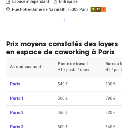
Espace indépendant
Entreprise
Rue Notre-Dame de Nazareth, 75003 Paris
3
11
5
1
Prix moyens constatés des loyers
en espace de coworking à Paris
Poste de travail
Bureau fer
Arrondissement
HT / poste / mois
HT / poste /
Paris
540 €
630 €
Paris 1
500 €
780 €
Paris 2
450 €
620 €
Paris 3
500 €
640 €