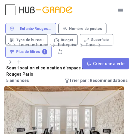
Enfants-Rouges
Nombre de postes
Paris
Superficie
Type de bureau
Budget
Louer un bureau
Entreprise
Paris
Enfants-Rouges
Plus de filtres
1
Créer une alerte
Sous-location et colocation d'espace de travail - Enfants-
Rouges Paris
5 annonces
Trier par : Recommandations