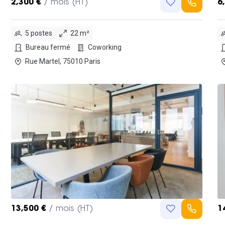
2,300 €
/ mois (HT)
6
5 postes
22 m²
Bureau fermé
Coworking
Rue Martel, 75010 Paris
13,500 €
/ mois (HT)
1