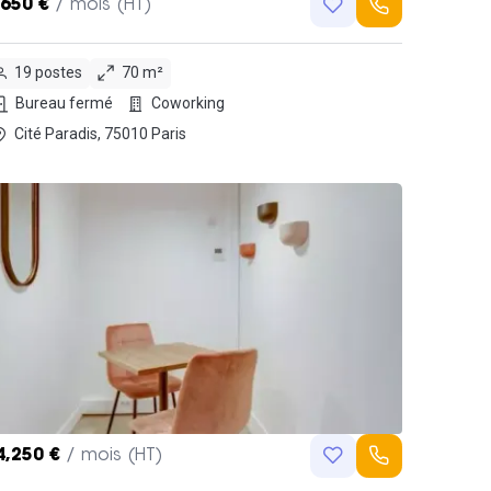
,650 €
/ mois (HT)
19 postes
70 m²
Bureau fermé
Coworking
Cité Paradis, 75010 Paris
4,250 €
/ mois (HT)