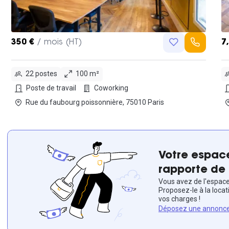
350 €
/ mois (HT)
7
22 postes
100 m²
Poste de travail
Coworking
Rue du faubourg poissonnière, 75010 Paris
Votre espace
rapporte de 
Vous avez de l'espace 
Proposez-le à la locat
vos charges !
Déposez une annonc