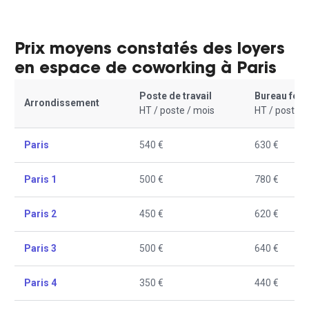
Prix moyens constatés des loyers
en espace de coworking à Paris
Poste de travail
Bureau fer
Arrondissement
HT / poste / mois
HT / poste /
Paris
540 €
630 €
Paris 1
500 €
780 €
Paris 2
450 €
620 €
Paris 3
500 €
640 €
Paris 4
350 €
440 €