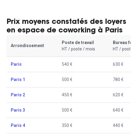
Prix moyens constatés des loyers
en espace de coworking à Paris
Poste de travail
Bureau fer
Arrondissement
HT / poste / mois
HT / poste /
Paris
540 €
630 €
Paris 1
500 €
780 €
Paris 2
450 €
620 €
Paris 3
500 €
640 €
Paris 4
350 €
440 €