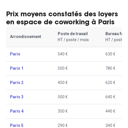
Prix moyens constatés des loyers
en espace de coworking à Paris
Poste de travail
Bureau fer
Arrondissement
HT / poste / mois
HT / poste /
Paris
540 €
630 €
Paris 1
500 €
780 €
Paris 2
450 €
620 €
Paris 3
500 €
640 €
Paris 4
350 €
440 €
Paris 5
290 €
340 €