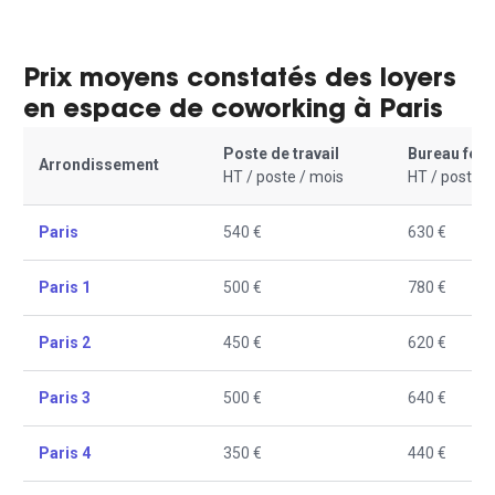
Prix moyens constatés des loyers
en espace de coworking à Paris
Poste de travail
Bureau fer
Arrondissement
HT / poste / mois
HT / poste /
Paris
540 €
630 €
Paris 1
500 €
780 €
Paris 2
450 €
620 €
Paris 3
500 €
640 €
Paris 4
350 €
440 €