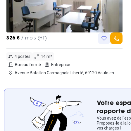
326 €
/ mois (HT)
4 postes
14 m²
Bureau fermé
Entreprise
Avenue Bataillon Carmagnole Liberté, 69120 Vaulx-en-
Velin
Votre espa
rapporte d
Vous avez de l'espa
Proposez-le à la l
vos charges !