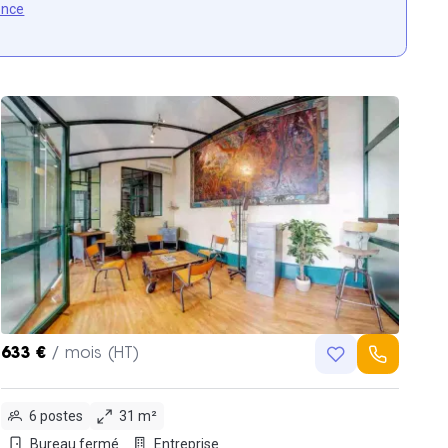
once
633 €
/ mois (HT)
6 postes
31 m²
Bureau fermé
Entreprise