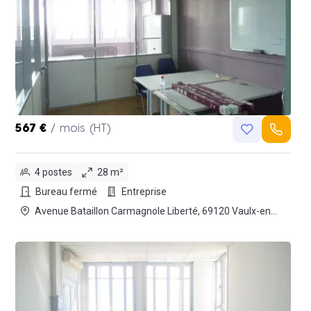
567 €
/ mois (HT)
4 postes
28 m²
Bureau fermé
Entreprise
Avenue Bataillon Carmagnole Liberté, 69120 Vaulx-en-
Velin