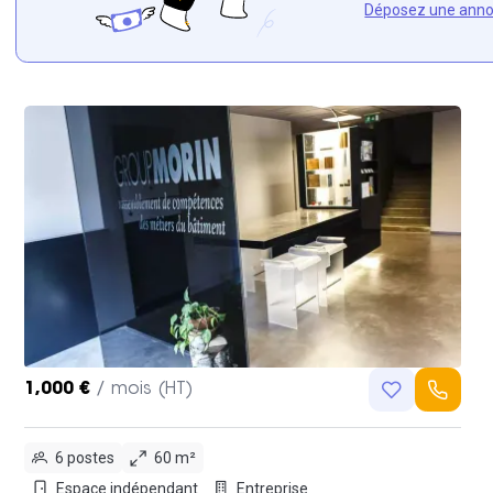
Déposez une ann
1,000 €
/ mois (HT)
6 postes
60 m²
Espace indépendant
Entreprise