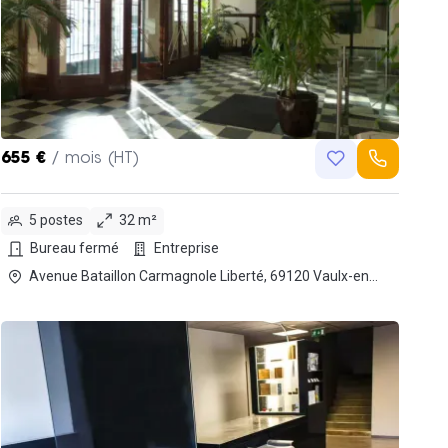
655 €
/ mois (HT)
5 postes
32 m²
Bureau fermé
Entreprise
Avenue Bataillon Carmagnole Liberté, 69120 Vaulx-en-
Velin