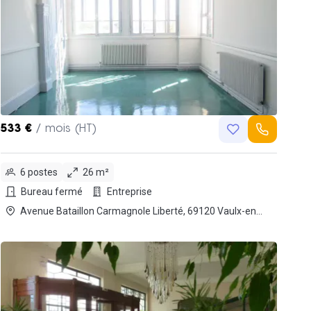
533 €
/ mois (HT)
6 postes
26 m²
Bureau fermé
Entreprise
Avenue Bataillon Carmagnole Liberté, 69120 Vaulx-en-
Velin