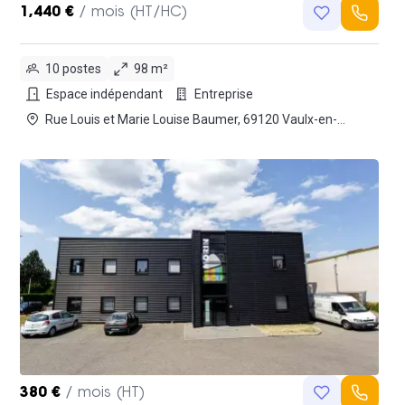
1,440 €
/ mois (HT/HC)
10 postes
98 m²
Espace indépendant
Entreprise
Rue Louis et Marie Louise Baumer, 69120 Vaulx-en-
velin
380 €
/ mois (HT)