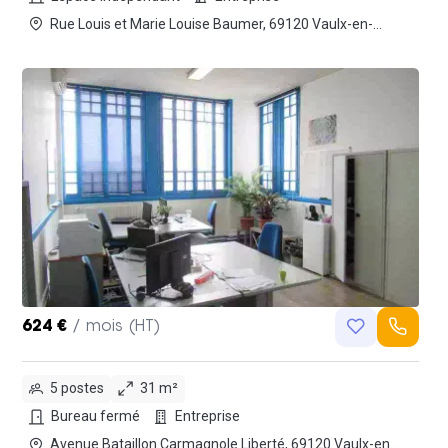
Rue Louis et Marie Louise Baumer, 69120 Vaulx-en-
Velin
624 €
/ mois (HT)
5 postes
31 m²
Bureau fermé
Entreprise
Avenue Bataillon Carmagnole Liberté, 69120 Vaulx-en-