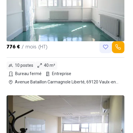
776 €
/ mois (HT)
10 postes
40 m²
Bureau fermé
Entreprise
Avenue Bataillon Carmagnole Liberté, 69120 Vaulx-en-
Velin