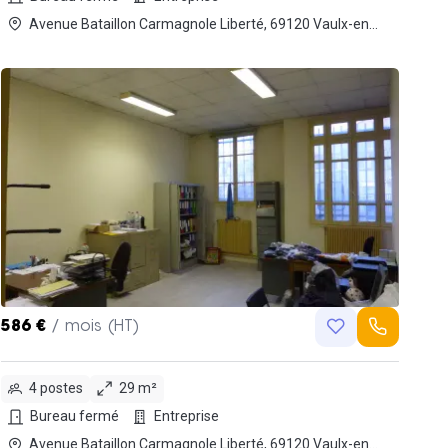
Avenue Bataillon Carmagnole Liberté, 69120 Vaulx-en-
Velin
586 €
/ mois (HT)
4 postes
29 m²
Bureau fermé
Entreprise
Avenue Bataillon Carmagnole Liberté, 69120 Vaulx-en-