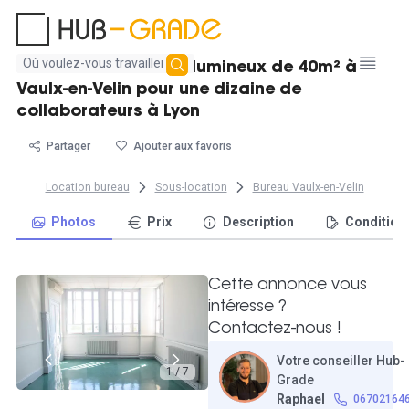
Aucun
Grand bureau fermé lumineux de 40m² à
résultat
Vaulx-en-Velin pour une dizaine de
trouvé
collaborateurs à Lyon
Partager
Ajouter aux favoris
Location bureau
Sous-location
Bureau Vaulx-en-Velin
Photos
Prix
Description
Condition
Cette annonce vous
intéresse ?
Contactez-nous !
Votre conseiller Hub-
1 / 7
Grade
Raphael
06702164