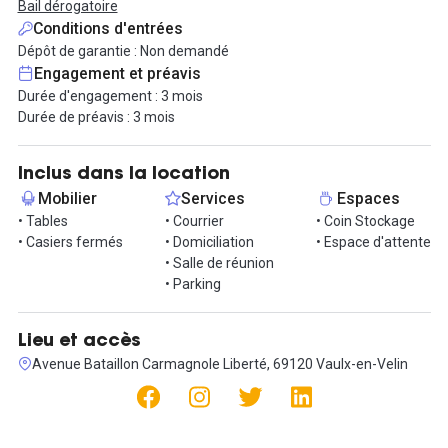
Bail dérogatoire
Conditions d'entrées
Le loyer inclut toutes les charges mais également des services :
Dépôt de garantie : Non demandé
- L'accès aux espaces communs : (espace d'attente, salle de
Engagement et préavis
réunion etc.)
Durée d'engagement : 3 mois
- Espaces de stockages et casiers
Durée de préavis : 3 mois
- La domiciliation et la réception de votre courrier
- Places de parking
- Mobilier (si besoin)
Inclus dans la location
Mobilier
Services
Espaces
D'autres bureaux sont également disponibles à la location. Les
• Tables
• Courrier
• Coin Stockage
superficies varient entre 14m² et 55m². Contactez-nous pour les
• Casiers fermés
• Domiciliation
• Espace d'attente
visiter !
• Salle de réunion
• Parking
Lieu et accès
Avenue Bataillon Carmagnole Liberté, 69120 Vaulx-en-Velin