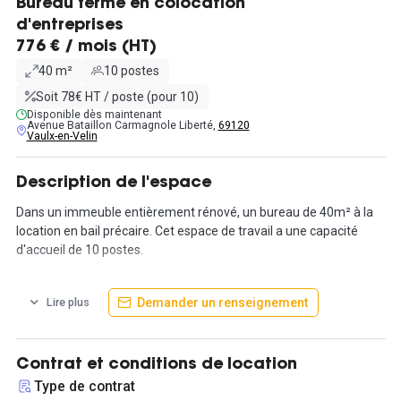
Bureau fermé en colocation
d'entreprises
776 € / mois (HT)
40 m²
10 postes
Soit 78€ HT / poste (pour 10)
Disponible dès maintenant
Avenue Bataillon Carmagnole Liberté,
69120
Vaulx-en-Velin
Description de l'espace
Dans un immeuble entièrement rénové, un bureau de 40m² à la
location en bail précaire. Cet espace de travail a une capacité
d'accueil de 10 postes.
Idéalement situé, l'immeuble est proche de tous les transports et
Demander un renseignement
Lire plus
de toutes commodités.
- Centre commercial Carré de Soie
- Métro ligne A. Arrêt La Soie
- Tramway Ligne 3
Contrat et conditions de location
- Bus
Type de contrat
- Périphérique Laurent Bonnevay à 500m