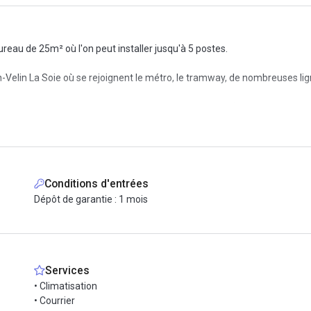
reau de 25m² où l'on peut installer jusqu'à 5 postes.
-Velin La Soie où se rejoignent le métro, le tramway, de nombreuses lig
ves, chauffage, éclairage et prise électrique des bureaux) et comprend é
tente, espaces de stockage et casiers fermés
Conditions d'entrées
Dépôt de garantie : 1 mois
nous via la messagerie et prenons rendez-vous !
Services
• Climatisation
• Courrier