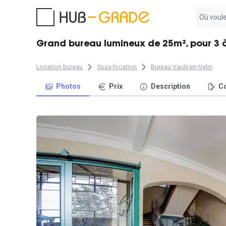
Aucun
résultat
trouvé
Grand bureau lumineux de 25m², pour 3 à 
Location bureau
Sous-location
Bureau Vaulx-en-Velin
Photos
Prix
Description
Co