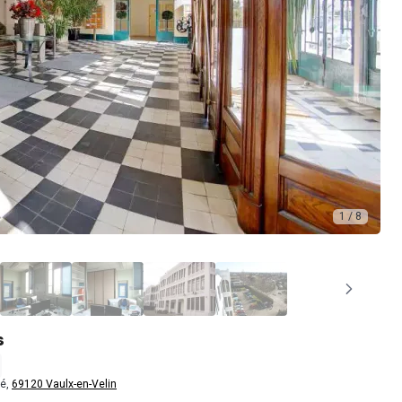
1 / 8
s
té,
69120 Vaulx-en-Velin