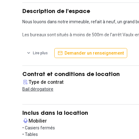
Description de l'espace
Nous louons dans notre immeuble, refait à neuf, un grand bu
Les bureaux sont situés à moins de 500m de l'arrêt Vaulx-en
Le loyer inclut les charges (taxe foncière, charges collecti
Demander un renseignement
Lire plus
- l’accès au parking (fermé)
- l'accès aux espaces suivants : salle de réunion, coin d'at
- la domiciliation
- la réception et le tri du courrier
Contrat et conditions de location
- le mobilier (si besoin)
Type de contrat
Bail dérogatoire
Nous pouvons organiser des visites rapidement, contactez-
Inclus dans la location
Mobilier
• Casiers fermés
• Tables