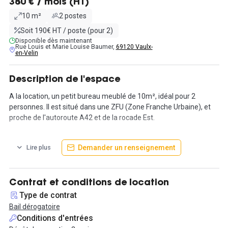
380 € / mois (HT)
10 m²
2 postes
Soit 190€ HT / poste (pour 2)
Disponible dès maintenant
Rue Louis et Marie Louise Baumer,
69120 Vaulx-
en-Velin
Description de l'espace
A la location, un petit bureau meublé de 10m², idéal pour 2
personnes. Il est situé dans une ZFU (Zone Franche Urbaine), et
proche de l'autoroute A42 et de la rocade Est.
Dans le loyer est inclus :
Demander un renseignement
Lire plus
- La connexion internet
- L'accès aux espaces d'attente, de détente et la cafétéria
- La climatisation
- La réception de votre courrier
Contrat et conditions de location
- La domiciliation de votre entreprise
Type de contrat
- Le ménage des espaces communs
Bail dérogatoire
Conditions d'entrées
Il est possible de louer également des places de parking (non