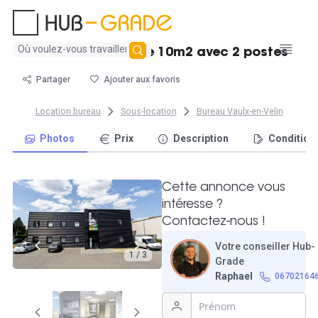
Aucun
Louer un bureau de 10m2 avec 2 postes
résultat
trouvé
Partager
Ajouter aux favoris
Location bureau
Sous-location
Bureau Vaulx-en-Velin
Photos
Prix
Description
Condition
Cette annonce vous
intéresse ?
Contactez-nous !
Votre conseiller Hub-
1 / 3
Grade
Raphael
06702164