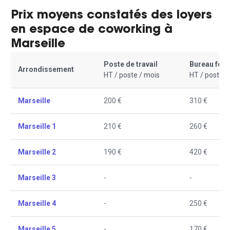
Prix moyens constatés des loyers
en espace de coworking à
Marseille
Poste de travail
Bureau fer
Arrondissement
HT / poste / mois
HT / poste /
Marseille
200 €
310 €
Marseille 1
210 €
260 €
Marseille 2
190 €
420 €
Marseille 3
-
-
Marseille 4
-
250 €
Marseille 5
-
170 €