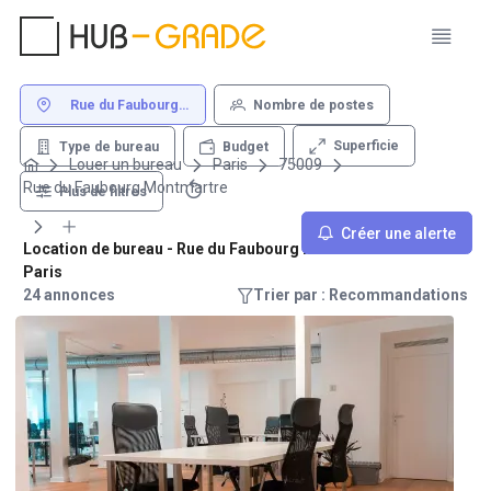
Rue du Faubourg
Nombre de postes
Montmartre 75009
Paris
Superficie
Type de bureau
Budget
Louer un bureau
Paris
75009
Rue du Faubourg Montmartre
Plus de filtres
Créer une alerte
Location de bureau - Rue du Faubourg Montmartre 75009
Paris
24 annonces
Trier par : Recommandations