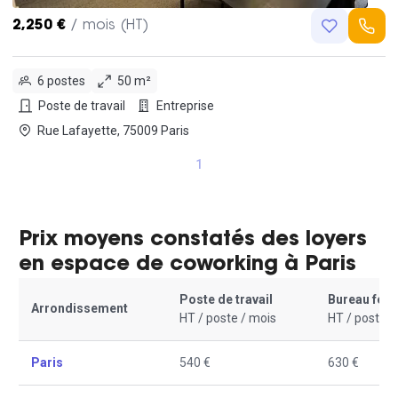
2,250 €
/ mois (HT)
6 postes
50 m²
Poste de travail
Entreprise
Rue Lafayette, 75009 Paris
1
Prix moyens constatés des loyers
en espace de coworking à Paris
Poste de travail
Bureau fer
Arrondissement
HT / poste / mois
HT / poste /
Paris
540 €
630 €