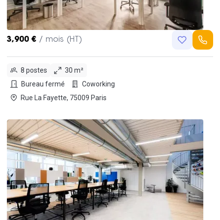
3,900 €
/ mois (HT)
8 postes
30 m²
Bureau fermé
Coworking
Rue La Fayette, 75009 Paris