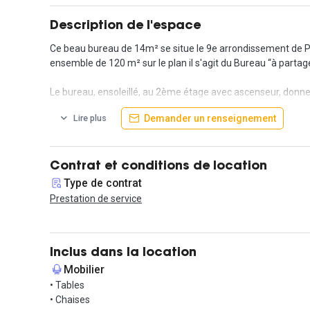
Description de l'espace
Ce beau bureau de 14m² se situe le 9e arrondissement de Pari
ensemble de 120 m² sur le plan il s'agit du Bureau “à partager“
Le bureau, ensoleillé, au 2ème étage avec ascenseur, donne 
plus qu'à poser votre ordinateur pour travailler. Pour ce qui e
Demander un renseignement
Lire plus
d'un micro-ondes, d'un frigidaire, d'une cafetière Nespresso
La prestation de service comprend, Internet fibre Orange v
minimum de 6 mois et un dépôt de garantie de 2 mois son
Contrat et conditions de location
Type de contrat
Accessibilité : 5 minutes des métros Grands Boulevards et C
Prestation de service
Inclus dans la location
Mobilier
• Tables
• Chaises