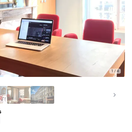
1 / 4
s