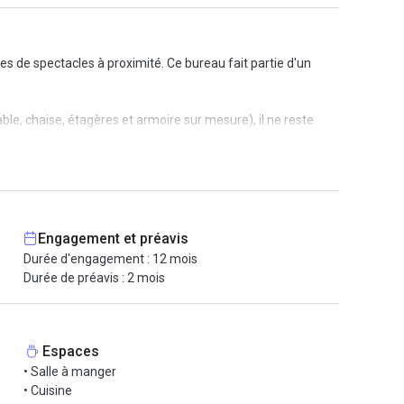
es de spectacles à proximité. Ce bureau fait partie d'un
le, chaise, étagères et armoire sur mesure), il ne reste
rs heures par semaine. Quant à la cuisine, elle est équipée
t une habitude partagée par tous.
ité, chauffage, ménage hebdomadaire. Un engagement de
Engagement et préavis
0 mètres du bureau.
Durée d'engagement : 12 mois
Durée de préavis : 2 mois
Espaces
• Salle à manger
• Cuisine