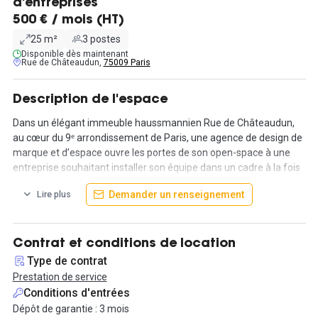
d'entreprises
500 € / mois (HT)
25 m²
3 postes
Disponible dès maintenant
Rue de Châteaudun,
75009 Paris
Description de l'espace
Dans un élégant immeuble haussmannien Rue de Châteaudun,
au cœur du 9ᵉ arrondissement de Paris, une agence de design de
marque et d’espace ouvre les portes de son open-space à une
entreprise souhaitant installer son équipe dans un cadre à la fois
professionnel et inspirant.
Demander un renseignement
Lire plus
3 postes de travail sont mis à disposition, dans un open-space
lumineux de 25m², soigneusement aménagé, pour un tarif de
500 € HT par poste et par mois. L’espace total de 230m² est
Contrat et conditions de location
pensé pour favoriser la concentration, les échanges et le confort
Type de contrat
au quotidien.
Prestation de service
Conditions d'entrées
Les occupants bénéficient d’un accès 24/7 à l’ensemble des
Dépôt de garantie : 3 mois
espaces, incluant une cuisine équipée, des sanitaires ainsi qu’une