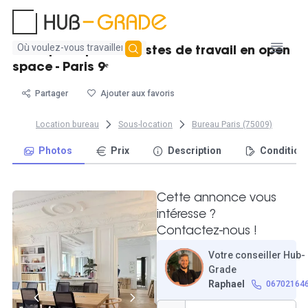
Aucun
Bel espace pour 3 postes de travail en open
résultat
space - Paris 9ᵉ
trouvé
Partager
Ajouter aux favoris
Location bureau
Sous-location
Bureau Paris (75009)
Photos
Prix
Description
Condition
Cette annonce vous
intéresse ?
Contactez-nous !
Votre conseiller Hub-
Grade
Raphael
06702164