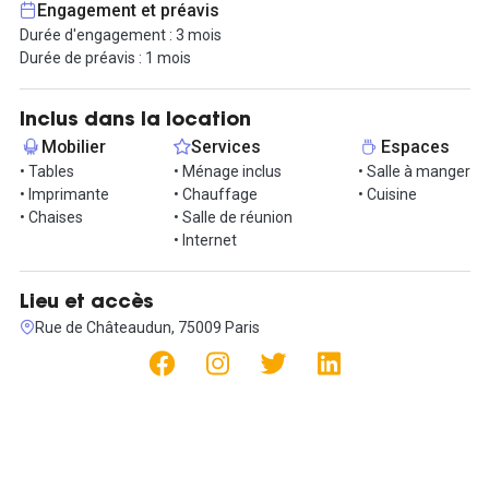
Engagement et préavis
salle de réunion partagée. Les prestations incluses — mobilier,
Durée d'engagement : 3 mois
ménage, connexion internet, imprimante, taxes et charges —
Durée de préavis : 1 mois
assurent une installation clé en main, sans frais cachés.
L’offre est réservée à une entreprise souhaitant occuper au
Inclus dans la location
minimum 6 postes. L’engagement initial est de 3 mois,
Mobilier
Services
Espaces
renouvelable tacitement, avec un préavis d’un mois.
• Tables
• Ménage inclus
• Salle à manger
• Imprimante
• Chauffage
• Cuisine
Un environnement de travail stimulant, à partager entre créatifs
• Chaises
• Salle de réunion
et professionnels dans un quartier central et vivant.
• Internet
Contactez nous pour visiter !
Lieu et accès
Rue de Châteaudun, 75009 Paris