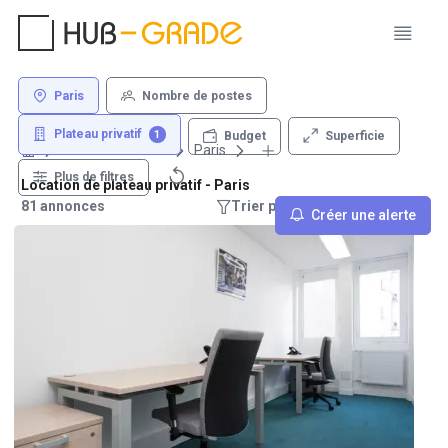
Paris
Nombre de postes
Plateau privatif
1
Superficie
Budget
Louer un bureau
Paris
Plus de filtres
Location de plateau privatif - Paris
81 annonces
Trier par : Recommandations
Créer une alerte