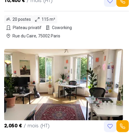
10,400 €
/ mois (HT)
20 postes
115 m²
Plateau privatif
Coworking
Rue du Caire, 75002 Paris
2,050 €
/ mois (HT)